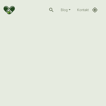
search
gps_fixed
Blog
Kontakt