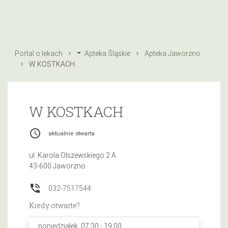
Portal o lekach
Apteka Śląskie
Apteka Jaworzno
W KOSTKACH
W KOSTKACH
access_time
aktualnie otwarta
ul. Karola Olszewskiego 2 A
43-600 Jaworzno
phone_in_talk
032-7517544
Kiedy otwarte?
poniedziałek, 07:30 - 19:00