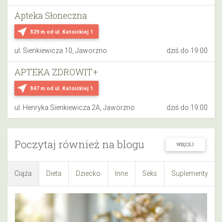
Apteka Słoneczna
near_me
829 m
od ul. Katoickiej 1
ul. Sienkiewicza 10, Jaworzno
dziś do 19:00
APTEKA ZDROWIT+
near_me
847 m
od ul. Katoickiej 1
ul. Henryka Sienkiewicza 2A, Jaworzno
dziś do 19:00
Poczytaj również na blogu
WIĘCEJ
Ciąża
Dieta
Dziecko
Inne
Seks
Suplementy