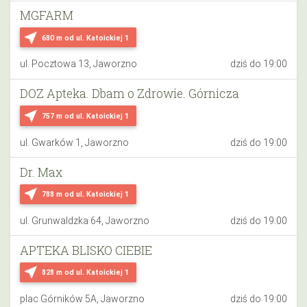
MGFARM
near_me
680 m
od ul. Katoickiej 1
ul. Pocztowa 13, Jaworzno
dziś do 19:00
DOZ Apteka. Dbam o Zdrowie. Górnicza
near_me
757 m
od ul. Katoickiej 1
ul. Gwarków 1, Jaworzno
dziś do 19:00
Dr. Max
near_me
788 m
od ul. Katoickiej 1
ul. Grunwaldzka 64, Jaworzno
dziś do 19:00
APTEKA BLISKO CIEBIE
near_me
828 m
od ul. Katoickiej 1
plac Górników 5A, Jaworzno
dziś do 19:00