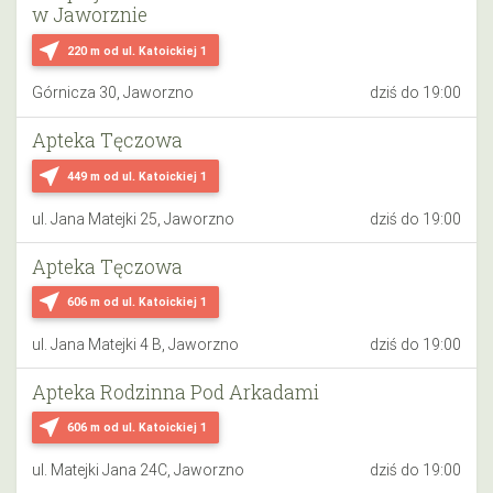
w Jaworznie
near_me
220 m
od ul. Katoickiej 1
Górnicza 30, Jaworzno
dziś do 19:00
Apteka Tęczowa
near_me
449 m
od ul. Katoickiej 1
ul. Jana Matejki 25, Jaworzno
dziś do 19:00
Apteka Tęczowa
near_me
606 m
od ul. Katoickiej 1
ul. Jana Matejki 4 B, Jaworzno
dziś do 19:00
Apteka Rodzinna Pod Arkadami
near_me
606 m
od ul. Katoickiej 1
ul. Matejki Jana 24C, Jaworzno
dziś do 19:00