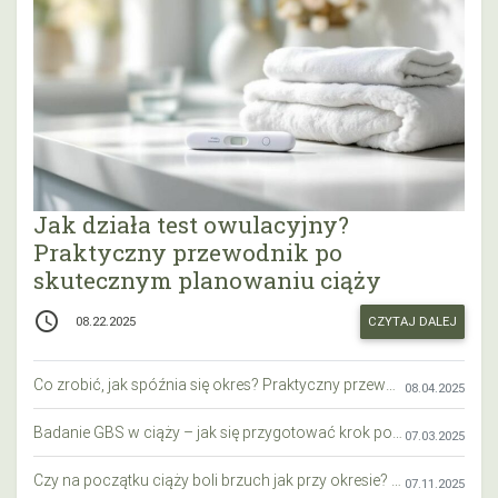
Jak działa test owulacyjny?
Praktyczny przewodnik po
skutecznym planowaniu ciąży
access_time
CZYTAJ DALEJ
08.22.2025
Co zrobić, jak spóźnia się okres? Praktyczny przewodnik krok po kroku
08.04.2025
Badanie GBS w ciąży – jak się przygotować krok po kroku?
07.03.2025
Czy na początku ciąży boli brzuch jak przy okresie? Wyjaśniamy objawy i różnice
07.11.2025