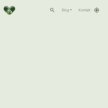
search
gps_fixed
Blog
Kontakt