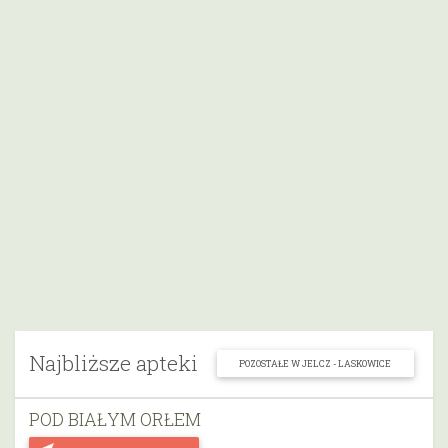
Najbliższe apteki
POZOSTAŁE W JELCZ - LASKOWICE
POD BIAŁYM ORŁEM