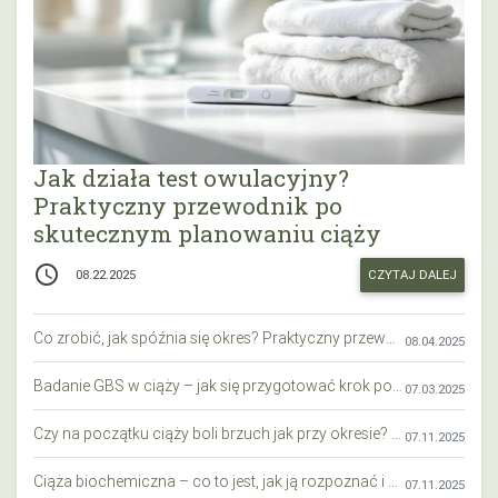
Jak działa test owulacyjny?
Praktyczny przewodnik po
skutecznym planowaniu ciąży
access_time
CZYTAJ DALEJ
08.22.2025
Co zrobić, jak spóźnia się okres? Praktyczny przewodnik krok po kroku
08.04.2025
Badanie GBS w ciąży – jak się przygotować krok po kroku?
07.03.2025
Czy na początku ciąży boli brzuch jak przy okresie? Wyjaśniamy objawy i różnice
07.11.2025
Ciąża biochemiczna – co to jest, jak ją rozpoznać i co warto wiedzieć?
07.11.2025