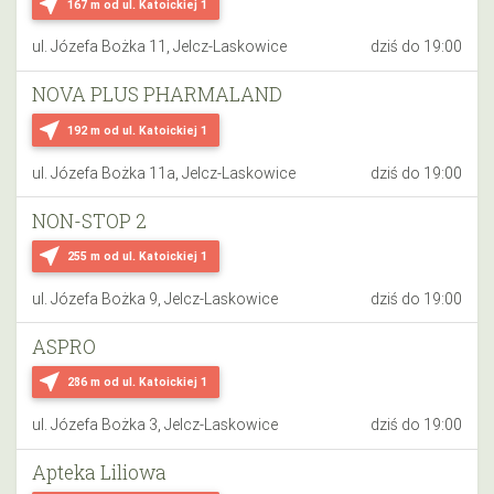
near_me
167 m
od ul. Katoickiej 1
ul. Józefa Bożka 11, Jelcz-Laskowice
dziś do 19:00
NOVA PLUS PHARMALAND
near_me
192 m
od ul. Katoickiej 1
ul. Józefa Bożka 11a, Jelcz-Laskowice
dziś do 19:00
NON-STOP 2
near_me
255 m
od ul. Katoickiej 1
ul. Józefa Bożka 9, Jelcz-Laskowice
dziś do 19:00
ASPRO
near_me
286 m
od ul. Katoickiej 1
ul. Józefa Bożka 3, Jelcz-Laskowice
dziś do 19:00
Apteka Liliowa