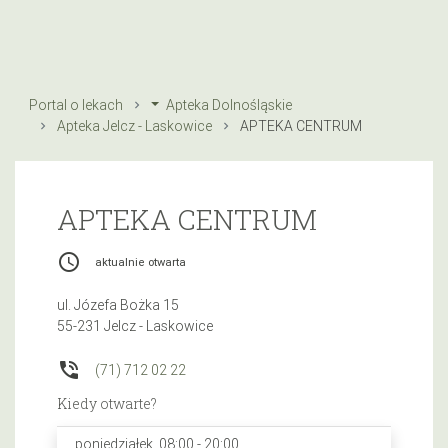
Portal o lekach
Apteka Dolnośląskie
Apteka Jelcz - Laskowice
APTEKA CENTRUM
APTEKA CENTRUM
access_time
aktualnie otwarta
ul. Józefa Bożka 15
55-231 Jelcz - Laskowice
phone_in_talk
(71) 712 02 22
Kiedy otwarte?
poniedziałek, 08:00 - 20:00