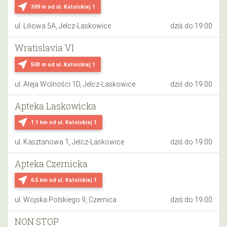
near_me
309 m
od ul. Katoickiej 1
ul. Liliowa 5A, Jelcz-Laskowice
dziś do 19:00
Wratislavia VI
near_me
508 m
od ul. Katoickiej 1
ul. Aleja Wolności 1D, Jelcz-Laskowice
dziś do 19:00
Apteka Laskowicka
near_me
1.1 km
od ul. Katoickiej 1
ul. Kasztanowa 1, Jelcz-Laskowice
dziś do 19:00
Apteka Czernicka
near_me
6.5 km
od ul. Katoickiej 1
ul. Wojska Polskiego 9, Czernica
dziś do 19:00
NON STOP