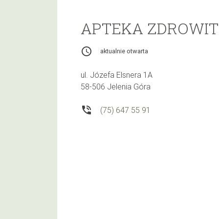
APTEKA ZDROWIT
access_time
aktualnie otwarta
ul. Józefa Elsnera 1A
58-506 Jelenia Góra
phone_in_talk
(75) 647 55 91