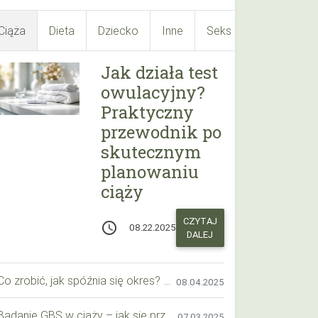
Ciąża
Dieta
Dziecko
Inne
Seks
Suplementy
Jak działa test
owulacyjny?
Praktyczny
przewodnik po
skutecznym
planowaniu
ciąży
CZYTAJ
access_time
08.22.2025
DALEJ
Co zrobić, jak spóźnia się okres? Praktyczny przewodnik krok po kroku
08.04.2025
Badanie GBS w ciąży – jak się przygotować krok po kroku?
07.03.2025