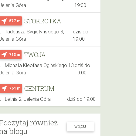
Jelenia Góra
19:00
STOKROTKA
near_me
577 m
ul. Tadeusza Sygietyńskiego 3,
dziś do
Jelenia Góra
19:00
TWOJA
near_me
713 m
ul. Michała Kleofasa Ogińskiego 13,
dziś do
Jelenia Góra
19:00
CENTRUM
near_me
761 m
ul. Letnia 2, Jelenia Góra
dziś do 19:00
Poczytaj również
WIĘCEJ
na blogu