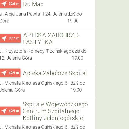
Dr. Max
near_me
326 m
al. Aleja Jana Pawła II 24, Jelenia
dziś do
Góra
19:00
APTEKA ZABOBRZE-
near_me
377 m
PASTYLKA
ul. Krzysztofa Komedy-Trzcińskiego
dziś do
12, Jelenia Góra
19:00
Apteka Zabobrze Szpital
near_me
429 m
ul. Michała Kleofasa Ogińskiego 6,
dziś do
Jelenia Góra
19:00
Szpitale Wojewódzkiego
Centrum Szpitalnego
near_me
429 m
Kotliny Jeleniogórskiej
ul. Michała Kleofasa Ogińskiego 6,
dziś do