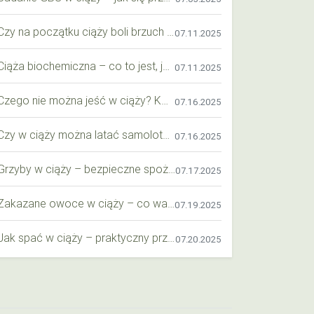
Czy na początku ciąży boli brzuch jak przy okresie? Wyjaśniamy objawy i różnice
07.11.2025
Ciąża biochemiczna – co to jest, jak ją rozpoznać i co warto wiedzieć?
07.11.2025
Czego nie można jeść w ciąży? Kompleksowy przewodnik dla przyszłych mam
07.16.2025
Czy w ciąży można latać samolotem? Praktyczny przewodnik dla przyszłych mam
07.16.2025
Grzyby w ciąży – bezpieczne spożycie, wartości odżywcze i zagrożenia
07.17.2025
Zakazane owoce w ciąży – co warto wiedzieć o bezpieczeństwie diety przyszłej mamy?
07.19.2025
Jak spać w ciąży – praktyczny przewodnik dla przyszłych mam
07.20.2025