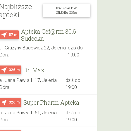
Najbliższe
POZOSTAŁE W
apteki
JELENIA GÓRA
Apteka Cef@rm 36,6
near_me
57 m
Sudecka
ul. Grażyny Bacewicz 22, Jelenia
dziś do
Góra
19:00
Dr. Max
near_me
326 m
al. Jana Pawła II 17, Jelenia
dziś do
Góra
19:00
Super Pharm Apteka
near_me
326 m
al. Jana Pawła II 51, Jelenia
dziś do
Góra
19:00