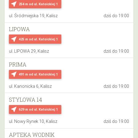
near_me
254 m
od ul. Katoickiej 1
ul. Śródmiejska 19, Kalisz
dziś do 19:00
LIPOWA
near_me
425 m
od ul. Katoickiej 1
ul. LIPOWA 29, Kalisz
dziś do 19:00
PRIMA
near_me
491 m
od ul. Katoickiej 1
ul. Kanonicka 6, Kalisz
dziś do 19:00
STYLOWA 14
near_me
629 m
od ul. Katoickiej 1
ul. Nowy Rynek 10, Kalisz
dziś do 19:00
APTEKA WODNIK