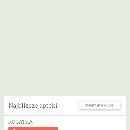
Najbliższe apteki
POZOSTAŁE W KALISZ
ROGATKA