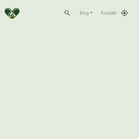
search
gps_fixed
Blog
Kontakt