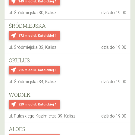
near_me
149 m
od ul. Katoickiej 1
ul. Śródmiejska 30, Kalisz
dziś do 19:00
ŚRÓDMIEJSKA
near_me
172 m
od ul. Katoickiej 1
ul. Śródmiejska 32, Kalisz
dziś do 19:00
OKULUS
near_me
215 m
od ul. Katoickiej 1
ul. Śródmiejska 34, Kalisz
dziś do 19:00
WODNIK
near_me
229 m
od ul. Katoickiej 1
ul. Pułaskiego Kazimierza 39, Kalisz
dziś do 19:00
ALOES