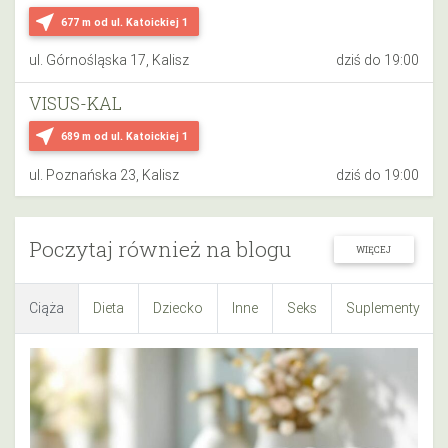
near_me
677 m
od ul. Katoickiej 1
ul. Górnośląska 17, Kalisz
dziś do 19:00
VISUS-KAL
near_me
689 m
od ul. Katoickiej 1
ul. Poznańska 23, Kalisz
dziś do 19:00
Poczytaj również na blogu
WIĘCEJ
Ciąża
Dieta
Dziecko
Inne
Seks
Suplementy