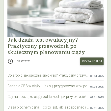
Jak działa test owulacyjny?
Praktyczny przewodnik po
skutecznym planowaniu ciąży
access_time
CZYTAJ DALEJ
08.22.2025
Co zrobić, jak spóźnia się okres? Praktyczny przewodnik krok po kroku
08.04.2025
Badanie GBS w ciąży – jak się przygotować krok po kroku?
07.03.2025
Czy na początku ciąży boli brzuch jak przy okresie? Wyjaśniamy objawy i różnice
07.11.2025
Ciąża biochemiczna – co to jest, jak ją rozpoznać i co warto wiedzieć?
07.11.2025