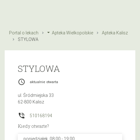
Portal o lekach
Apteka Wielkopolskie
Apteka Kalisz
STYLOWA
STYLOWA
access_time
aktualnie otwarta
ul. Śródmiejska 33
62-800 Kalisz
phone_in_talk
510168194
Kiedy otwarte?
poniedziałek, 08:00 - 19:00