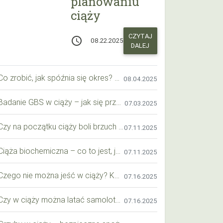
planowaniu
ciąży
CZYTAJ
access_time
08.22.2025
DALEJ
Co zrobić, jak spóźnia się okres? Praktyczny przewodnik krok po kroku
08.04.2025
Badanie GBS w ciąży – jak się przygotować krok po kroku?
07.03.2025
Czy na początku ciąży boli brzuch jak przy okresie? Wyjaśniamy objawy i różnice
07.11.2025
Ciąża biochemiczna – co to jest, jak ją rozpoznać i co warto wiedzieć?
07.11.2025
Czego nie można jeść w ciąży? Kompleksowy przewodnik dla przyszłych mam
07.16.2025
Czy w ciąży można latać samolotem? Praktyczny przewodnik dla przyszłych mam
07.16.2025