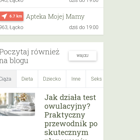
Apteka Mojej Mamy
near_me
6.7 km
963, Łącko
dziś do 19:00
Poczytaj również
WIĘCEJ
na blogu
Ciąża
Dieta
Dziecko
Inne
Seks
Suplementy
Jak działa test
owulacyjny?
Praktyczny
przewodnik po
skutecznym