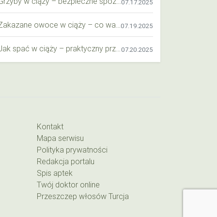
Grzyby w ciąży – bezpieczne spożycie, wartości odżywcze i zagrożenia
07.17.2025
Zakazane owoce w ciąży – co warto wiedzieć o bezpieczeństwie diety przyszłej mamy?
07.19.2025
Jak spać w ciąży – praktyczny przewodnik dla przyszłych mam
07.20.2025
Kontakt
Mapa serwisu
Polityka prywatności
Redakcja portalu
Spis aptek
Twój doktor online
Przeszczep włosów Turcja