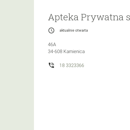
Apteka Prywatna s
access_time
aktualnie otwarta
46A
34-608 Kamienica
phone_in_talk
18 3323366