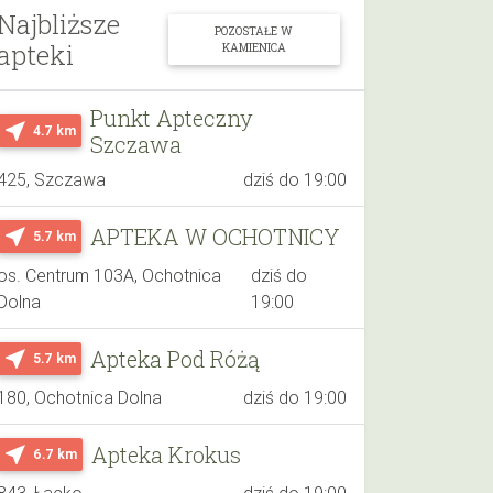
Najbliższe
POZOSTAŁE W
apteki
KAMIENICA
Punkt Apteczny
near_me
4.7 km
Szczawa
425, Szczawa
dziś do 19:00
APTEKA W OCHOTNICY
near_me
5.7 km
os. Centrum 103A, Ochotnica
dziś do
Dolna
19:00
Apteka Pod Różą
near_me
5.7 km
180, Ochotnica Dolna
dziś do 19:00
Apteka Krokus
near_me
6.7 km
843, Łącko
dziś do 19:00