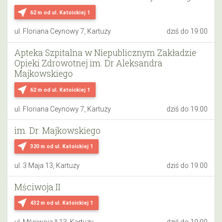
near_me
62 m
od ul. Katoickiej 1
ul. Floriana Ceynowy 7, Kartuzy
dziś do 19:00
Apteka Szpitalna w Niepublicznym Zakładzie
Opieki Zdrowotnej im. Dr Aleksandra
Majkowskiego
near_me
62 m
od ul. Katoickiej 1
ul. Floriana Ceynowy 7, Kartuzy
dziś do 19:00
im. Dr. Majkowskiego
near_me
320 m
od ul. Katoickiej 1
ul. 3 Maja 13, Kartuzy
dziś do 19:00
Mściwoja II
near_me
432 m
od ul. Katoickiej 1