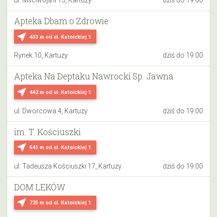
ul. Mściwoja II 13, Kartuzy
dziś do 19:00
Apteka Dbam o Zdrowie
near_me
433 m
od ul. Katoickiej 1
Rynek 10, Kartuzy
dziś do 19:00
Apteka Na Deptaku Nawrocki Sp. Jawna
near_me
442 m
od ul. Katoickiej 1
ul. Dworcowa 4, Kartuzy
dziś do 19:00
im. T. Kościuszki
near_me
541 m
od ul. Katoickiej 1
ul. Tadeusza Kościuszki 17, Kartuzy
dziś do 19:00
DOM LEKÓW
near_me
725 m
od ul. Katoickiej 1