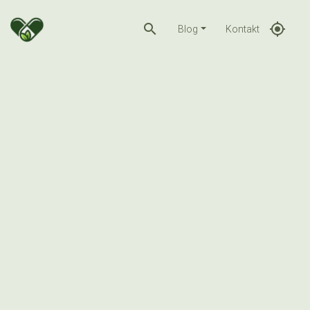
search
gps_fixed
Blog
Kontakt