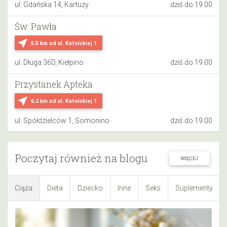
ul. Gdańska 14, Kartuzy
dziś do 19:00
Św. Pawła
near_me
5.5 km
od ul. Katoickiej 1
ul. Długa 36D, Kiełpino
dziś do 19:00
Przystanek Apteka
near_me
6.2 km
od ul. Katoickiej 1
ul. Spółdzielców 1, Somonino
dziś do 19:00
Poczytaj również na blogu
WIĘCEJ
Ciąża
Dieta
Dziecko
Inne
Seks
Suplementy