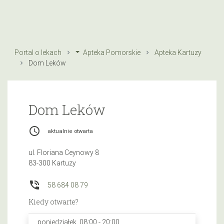
Portal o lekach
Apteka Pomorskie
Apteka Kartuzy
Dom Leków
Dom Leków
access_time
aktualnie otwarta
ul. Floriana Ceynowy 8
83-300 Kartuzy
phone_in_talk
58 684 08 79
Kiedy otwarte?
poniedziałek, 08:00 - 20:00