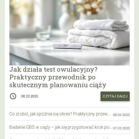
Jak działa test owulacyjny?
Praktyczny przewodnik po
skutecznym planowaniu ciąży
access_time
CZYTAJ DALEJ
08.22.2025
Co zrobić, jak spóźnia się okres? Praktyczny przewodnik krok po kroku
08.04.2025
Badanie GBS w ciąży – jak się przygotować krok po kroku?
07.03.2025