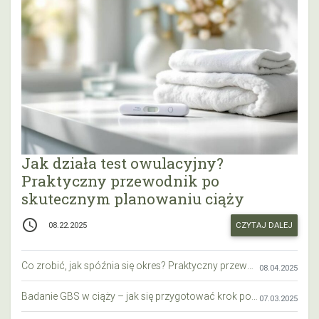
Jak działa test owulacyjny?
Praktyczny przewodnik po
skutecznym planowaniu ciąży
access_time
CZYTAJ DALEJ
08.22.2025
Co zrobić, jak spóźnia się okres? Praktyczny przewodnik krok po kroku
08.04.2025
Badanie GBS w ciąży – jak się przygotować krok po kroku?
07.03.2025