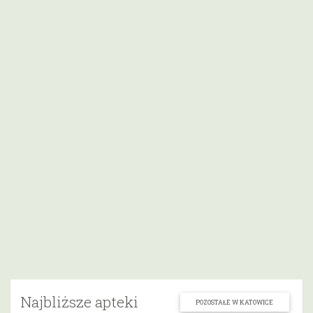
Najbliższe apteki
POZOSTAŁE W KATOWICE