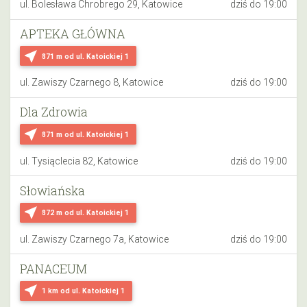
ul. Bolesława Chrobrego 29, Katowice
dziś do 19:00
APTEKA GŁÓWNA
near_me
871 m
od ul. Katoickiej 1
ul. Zawiszy Czarnego 8, Katowice
dziś do 19:00
Dla Zdrowia
near_me
871 m
od ul. Katoickiej 1
ul. Tysiąclecia 82, Katowice
dziś do 19:00
Słowiańska
near_me
872 m
od ul. Katoickiej 1
ul. Zawiszy Czarnego 7a, Katowice
dziś do 19:00
PANACEUM
near_me
1 km
od ul. Katoickiej 1