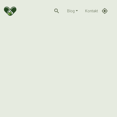
search
gps_fixed
Blog
Kontakt