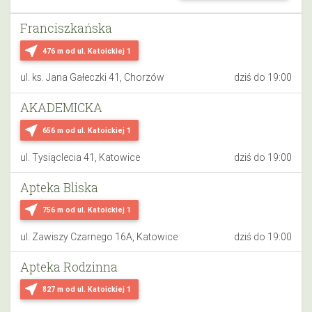
Franciszkańska
near_me
476 m
od ul. Katoickiej 1
ul. ks. Jana Gałeczki 41, Chorzów
dziś do 19:00
AKADEMICKA
near_me
656 m
od ul. Katoickiej 1
ul. Tysiąclecia 41, Katowice
dziś do 19:00
Apteka Bliska
near_me
756 m
od ul. Katoickiej 1
ul. Zawiszy Czarnego 16A, Katowice
dziś do 19:00
Apteka Rodzinna
near_me
827 m
od ul. Katoickiej 1