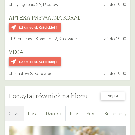
al. Tysiąclecia 2A, Piastów
dziś do 19:00
APTEKA PRYWATNA KORAL
near_me
1.2 km
od ul. Katoickiej 1
ul. Stanisława Kossutha 2, Katowice
dziś do 19:00
VEGA
near_me
1.2 km
od ul. Katoickiej 1
ul. Piastów 8, Katowice
dziś do 19:00
Poczytaj również na blogu
WIĘCEJ
Ciąża
Dieta
Dziecko
Inne
Seks
Suplementy