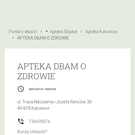
Portal o lekach
Apteka Śląskie
Apteka Katowice
APTEKA DBAM O ZDROWIE
APTEKA DBAM O
ZDROWIE
access_time
aktualnie otwarta
ul. Trasa Nikodema i Józefa Renców 30
40-878 Katowice
phone_in_talk
736698076
Kiedy otwarte?