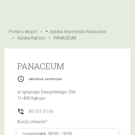
Portal o lekach
Apteka Warmińsko Mazurskie
Apteka Kętrzyn
PANACEUM
PANACEUM
access_time
aktualnie zamknięta
ul. Ignacego Daszyńskiego 29a
11-400 Kętrzyn
phone_in_talk
89-751-51-81
Kiedy otwarte?
poniedziałek, 08:00 - 18:00