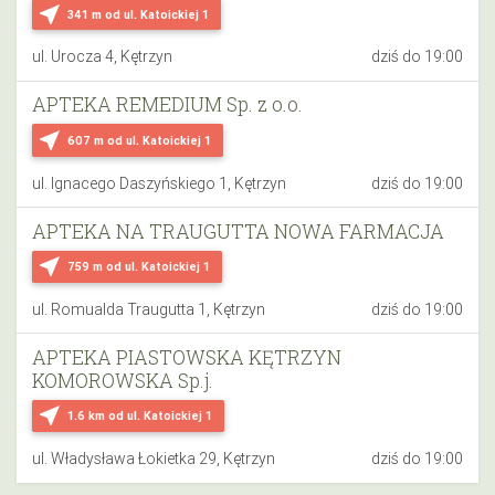
near_me
341 m
od ul. Katoickiej 1
ul. Urocza 4, Kętrzyn
dziś do 19:00
APTEKA REMEDIUM Sp. z o.o.
near_me
607 m
od ul. Katoickiej 1
ul. Ignacego Daszyńskiego 1, Kętrzyn
dziś do 19:00
APTEKA NA TRAUGUTTA NOWA FARMACJA
near_me
759 m
od ul. Katoickiej 1
ul. Romualda Traugutta 1, Kętrzyn
dziś do 19:00
APTEKA PIASTOWSKA KĘTRZYN
KOMOROWSKA Sp.j.
near_me
1.6 km
od ul. Katoickiej 1
ul. Władysława Łokietka 29, Kętrzyn
dziś do 19:00