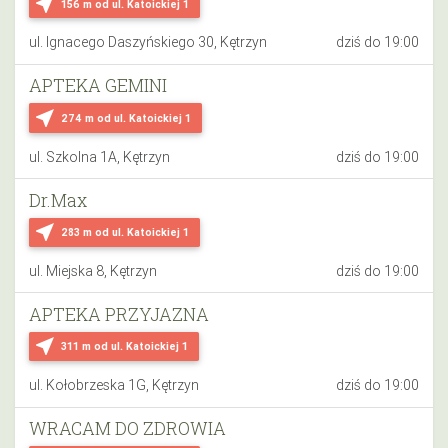
near_me
156 m
od ul. Katoickiej 1
ul. Ignacego Daszyńskiego 30, Kętrzyn
dziś do 19:00
APTEKA GEMINI
near_me
274 m
od ul. Katoickiej 1
ul. Szkolna 1A, Kętrzyn
dziś do 19:00
Dr.Max
near_me
283 m
od ul. Katoickiej 1
ul. Miejska 8, Kętrzyn
dziś do 19:00
APTEKA PRZYJAZNA
near_me
311 m
od ul. Katoickiej 1
ul. Kołobrzeska 1G, Kętrzyn
dziś do 19:00
WRACAM DO ZDROWIA