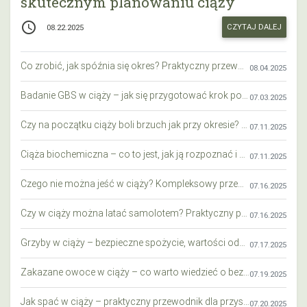
skutecznym planowaniu ciąży
access_time
CZYTAJ DALEJ
08.22.2025
Co zrobić, jak spóźnia się okres? Praktyczny przewodnik krok po kroku
08.04.2025
Badanie GBS w ciąży – jak się przygotować krok po kroku?
07.03.2025
Czy na początku ciąży boli brzuch jak przy okresie? Wyjaśniamy objawy i różnice
07.11.2025
Ciąża biochemiczna – co to jest, jak ją rozpoznać i co warto wiedzieć?
07.11.2025
Czego nie można jeść w ciąży? Kompleksowy przewodnik dla przyszłych mam
07.16.2025
Czy w ciąży można latać samolotem? Praktyczny przewodnik dla przyszłych mam
07.16.2025
Grzyby w ciąży – bezpieczne spożycie, wartości odżywcze i zagrożenia
07.17.2025
Zakazane owoce w ciąży – co warto wiedzieć o bezpieczeństwie diety przyszłej mamy?
07.19.2025
Jak spać w ciąży – praktyczny przewodnik dla przyszłych mam
07.20.2025