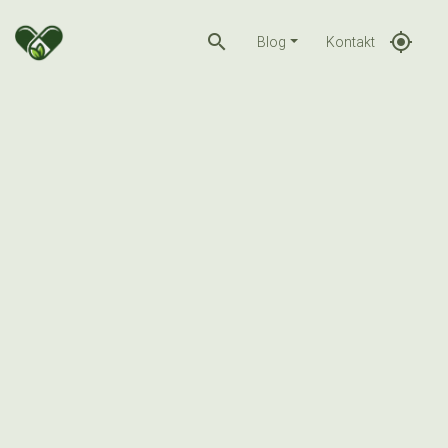
search
gps_fixed
Blog
Kontakt