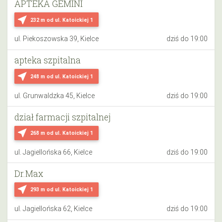
APTEKA GEMINI
near_me
232 m
od ul. Katoickiej 1
ul. Piekoszowska 39, Kielce
dziś do 19:00
apteka szpitalna
near_me
248 m
od ul. Katoickiej 1
ul. Grunwaldzka 45, Kielce
dziś do 19:00
dział farmacji szpitalnej
near_me
268 m
od ul. Katoickiej 1
ul. Jagiellońska 66, Kielce
dziś do 19:00
Dr.Max
near_me
293 m
od ul. Katoickiej 1
ul. Jagiellońska 62, Kielce
dziś do 19:00