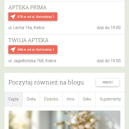
APTEKA PRIMA
near_me
578 m
od ul. Katoickiej 1
ul. Lecha 14a, Kielce
dziś do 19:00
TWOJA APTEKA
near_me
696 m
od ul. Katoickiej 1
ul. Jagiellońska 76B, Kielce
dziś do 19:00
Poczytaj również na blogu
WIĘCEJ
Ciąża
Dieta
Dziecko
Inne
Seks
Suplementy