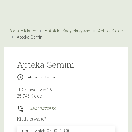
Portal o lekach
Apteka Świętokrzyskie
Apteka Kielce
Apteka Gemini
Apteka Gemini
access_time
aktualnie otwarta
ul. Grunwaldzka 26
25-746 Kielce
phone_in_talk
+48413479559
Kiedy otwarte?
poniedziałek, 07:00 - 23:00