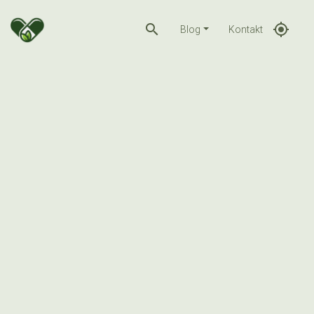
search
gps_fixed
Blog
Kontakt