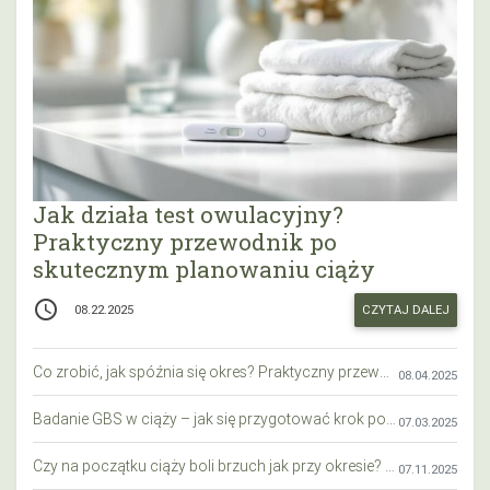
Jak działa test owulacyjny?
Praktyczny przewodnik po
skutecznym planowaniu ciąży
access_time
CZYTAJ DALEJ
08.22.2025
Co zrobić, jak spóźnia się okres? Praktyczny przewodnik krok po kroku
08.04.2025
Badanie GBS w ciąży – jak się przygotować krok po kroku?
07.03.2025
Czy na początku ciąży boli brzuch jak przy okresie? Wyjaśniamy objawy i różnice
07.11.2025