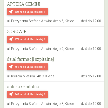
APTEKA GEMINI
near_me
324 m
od ul. Katoickiej 1
ul. Prezydenta Stefana Artwińskiego 6, Kielce
dziś do 19:00
ZDROWIE
near_me
473 m
od ul. Katoickiej 1
ul. Prezydenta Stefana Artwińskiego 9, Kielce
dziś do 19:00
dział farmacji szpitalnej
near_me
487 m
od ul. Katoickiej 1
ul. Księcia Mieszka I 48 C, Kielce
dziś do 19:00
apteka szpitalna
near_me
543 m
od ul. Katoickiej 1
ul. Prezydenta Stefana Artwińskiego 3, Kielce
dziś do 19:00