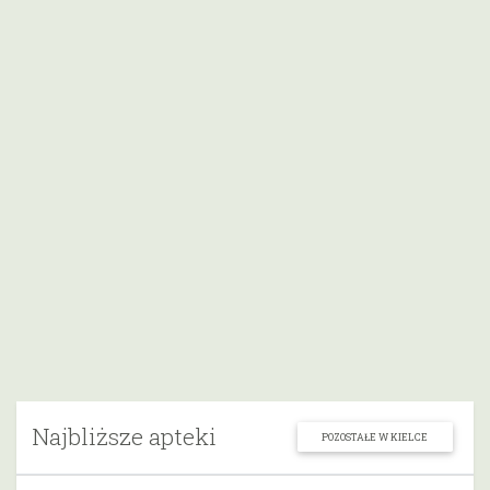
Najbliższe apteki
POZOSTAŁE W KIELCE