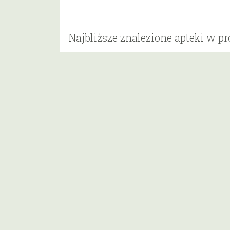
Najbliższe znalezione apteki w p