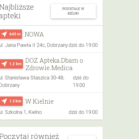
Najbliższe
POZOSTAŁE W
apteki
KIELNO
NOWA
near_me
645 m
ul. Jana Pawła II 24c, Dobrzany
dziś do 19:00
DOZ Apteka.Dbam o
near_me
1.2 km
Zdrowie.Medica
ul. Stanisława Staszica 30-48,
dziś do
Dobrzany
19:00
W Kielnie
near_me
1.3 km
ul. Szkolna 1, Kielno
dziś do 19:00
Poczytaj również