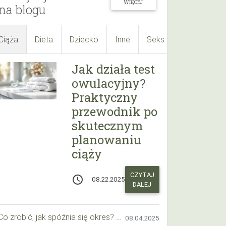
WIĘCEJ
na blogu
Ciąża
Dieta
Dziecko
Inne
Seks
Suplementy
Jak działa test
owulacyjny?
Praktyczny
przewodnik po
skutecznym
planowaniu
ciąży
CZYTAJ
access_time
08.22.2025
DALEJ
Co zrobić, jak spóźnia się okres? Praktyczny przewodnik krok po kroku
08.04.2025