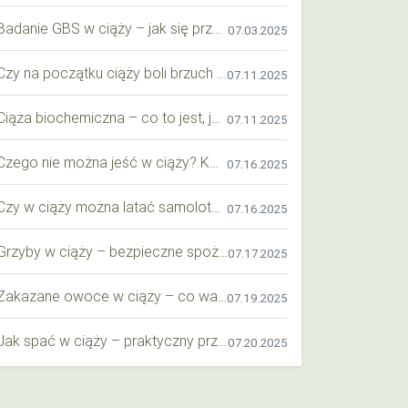
Badanie GBS w ciąży – jak się przygotować krok po kroku?
07.03.2025
Czy na początku ciąży boli brzuch jak przy okresie? Wyjaśniamy objawy i różnice
07.11.2025
Ciąża biochemiczna – co to jest, jak ją rozpoznać i co warto wiedzieć?
07.11.2025
Czego nie można jeść w ciąży? Kompleksowy przewodnik dla przyszłych mam
07.16.2025
Czy w ciąży można latać samolotem? Praktyczny przewodnik dla przyszłych mam
07.16.2025
Grzyby w ciąży – bezpieczne spożycie, wartości odżywcze i zagrożenia
07.17.2025
Zakazane owoce w ciąży – co warto wiedzieć o bezpieczeństwie diety przyszłej mamy?
07.19.2025
Jak spać w ciąży – praktyczny przewodnik dla przyszłych mam
07.20.2025