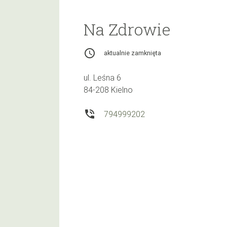
Na Zdrowie
access_time
aktualnie zamknięta
ul. Leśna 6
84-208 Kielno
phone_in_talk
794999202