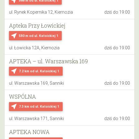
near_me
566 m
od ul. Katoickiej 1
ul. Rynek Kopernika 12, Kiernozia
dziś do 19:00
Apteka Przy Łowickiej
near_me
580 m
od ul. Katoickiej 1
ul. Łowicka 12A, Kiernozia
dziś do 19:00
APTEKA – ul. Warszawska 169
near_me
7.2 km
od ul. Katoickiej 1
ul. Warszawska 169, Sanniki
dziś do 19:00
WSPÓLNA
near_me
7.3 km
od ul. Katoickiej 1
ul. Warszawska 171, Sanniki
dziś do 19:00
APTEKA NOWA