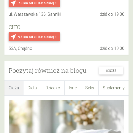
near_me
7.3 km
od ul. Katoickiej 1
ul. Warszawska 136, Sanniki
dziś do 19:00
CITO
near_me
9.8 km
od ul. Katoickiej 1
53A, Chąśno
dziś do 19:00
Poczytaj również na blogu
WIĘCEJ
Ciąża
Dieta
Dziecko
Inne
Seks
Suplementy