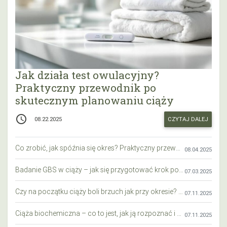
Jak działa test owulacyjny?
Praktyczny przewodnik po
skutecznym planowaniu ciąży
access_time
CZYTAJ DALEJ
08.22.2025
Co zrobić, jak spóźnia się okres? Praktyczny przewodnik krok po kroku
08.04.2025
Badanie GBS w ciąży – jak się przygotować krok po kroku?
07.03.2025
Czy na początku ciąży boli brzuch jak przy okresie? Wyjaśniamy objawy i różnice
07.11.2025
Ciąża biochemiczna – co to jest, jak ją rozpoznać i co warto wiedzieć?
07.11.2025