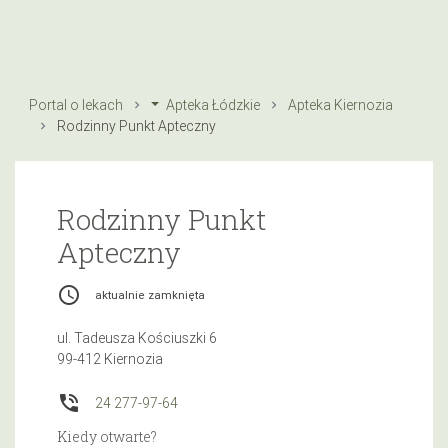
Portal o lekach
Apteka Łódzkie
Apteka Kiernozia
Rodzinny Punkt Apteczny
Rodzinny Punkt
Apteczny
access_time
aktualnie zamknięta
ul. Tadeusza Kościuszki 6
99-412 Kiernozia
phone_in_talk
24 277-97-64
Kiedy otwarte?