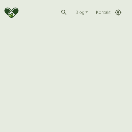
search
gps_fixed
Blog
Kontakt