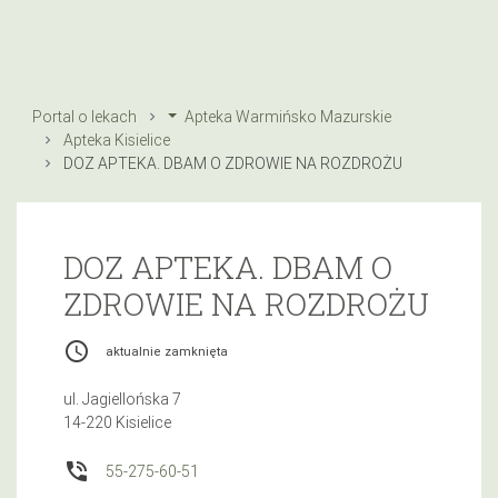
Portal o lekach
Apteka Warmińsko Mazurskie
Apteka Kisielice
DOZ APTEKA. DBAM O ZDROWIE NA ROZDROŻU
DOZ APTEKA. DBAM O
ZDROWIE NA ROZDROŻU
access_time
aktualnie zamknięta
ul. Jagiellońska 7
14-220 Kisielice
phone_in_talk
55-275-60-51