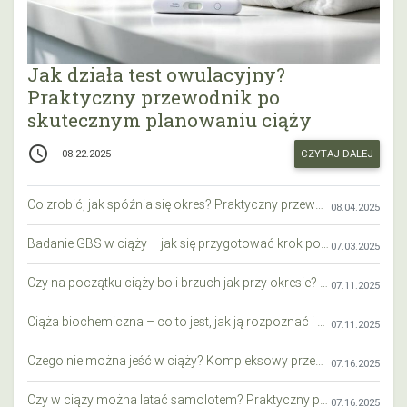
Jak działa test owulacyjny?
Praktyczny przewodnik po
skutecznym planowaniu ciąży
access_time
CZYTAJ DALEJ
08.22.2025
Co zrobić, jak spóźnia się okres? Praktyczny przewodnik krok po kroku
08.04.2025
Badanie GBS w ciąży – jak się przygotować krok po kroku?
07.03.2025
Czy na początku ciąży boli brzuch jak przy okresie? Wyjaśniamy objawy i różnice
07.11.2025
Ciąża biochemiczna – co to jest, jak ją rozpoznać i co warto wiedzieć?
07.11.2025
Czego nie można jeść w ciąży? Kompleksowy przewodnik dla przyszłych mam
07.16.2025
Czy w ciąży można latać samolotem? Praktyczny przewodnik dla przyszłych mam
07.16.2025