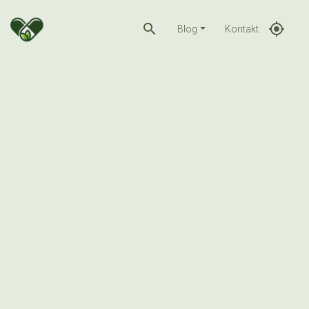
search
gps_fixed
Blog
Kontakt