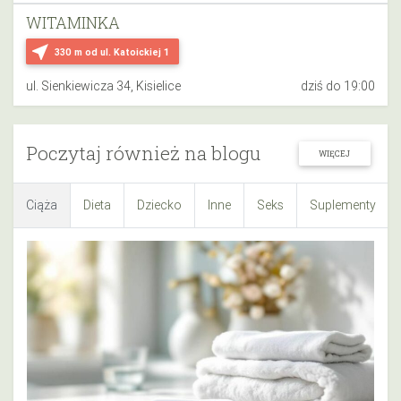
WITAMINKA
near_me
330 m
od ul. Katoickiej 1
ul. Sienkiewicza 34, Kisielice
dziś do 19:00
Poczytaj również na blogu
WIĘCEJ
Ciąża
Dieta
Dziecko
Inne
Seks
Suplementy