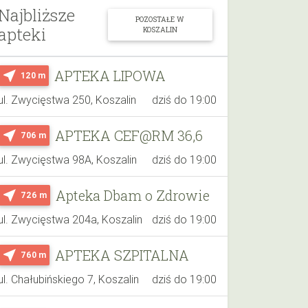
Najbliższe
POZOSTAŁE W
apteki
KOSZALIN
APTEKA LIPOWA
near_me
120 m
ul. Zwycięstwa 250, Koszalin
dziś do 19:00
APTEKA CEF@RM 36,6
near_me
706 m
ul. Zwycięstwa 98A, Koszalin
dziś do 19:00
Apteka Dbam o Zdrowie
near_me
726 m
ul. Zwycięstwa 204a, Koszalin
dziś do 19:00
APTEKA SZPITALNA
near_me
760 m
ul. Chałubińskiego 7, Koszalin
dziś do 19:00