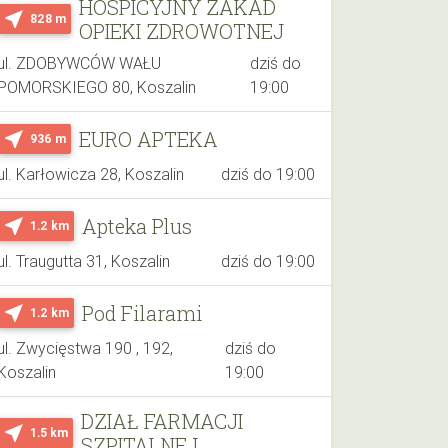
HOSPICYJNY ZAKAD
near_me
828 m
OPIEKI ZDROWOTNEJ
ul. ZDOBYWCÓW WAŁU
dziś do
POMORSKIEGO 80, Koszalin
19:00
EURO APTEKA
near_me
936 m
ul. Karłowicza 28, Koszalin
dziś do 19:00
Apteka Plus
near_me
1.2 km
ul. Traugutta 31, Koszalin
dziś do 19:00
Pod Filarami
near_me
1.2 km
ul. Zwycięstwa 190 , 192,
dziś do
Koszalin
19:00
DZIAŁ FARMACJI
near_me
1.5 km
SZPITALNEJ