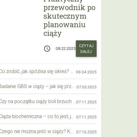
przewodnik po
skutecznym
planowaniu
ciąży
CZYTAJ
access_time
08.22.2025
DALEJ
Co zrobić, jak spóźnia się okres? Praktyczny przewodnik krok po kroku
08.04.2025
Badanie GBS w ciąży – jak się przygotować krok po kroku?
07.03.2025
Czy na początku ciąży boli brzuch jak przy okresie? Wyjaśniamy objawy i różnice
07.11.2025
Ciąża biochemiczna – co to jest, jak ją rozpoznać i co warto wiedzieć?
07.11.2025
Czego nie można jeść w ciąży? Kompleksowy przewodnik dla przyszłych mam
07.16.2025