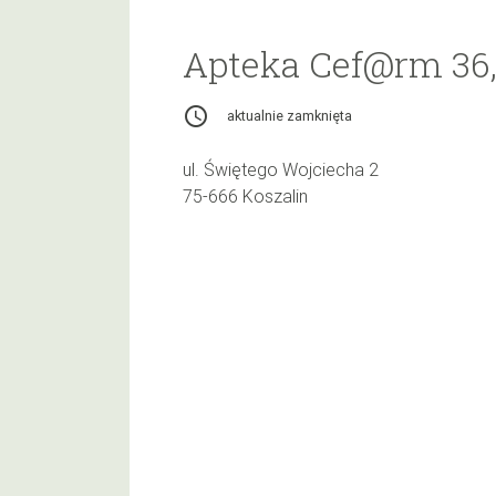
Apteka Cef@rm 36
access_time
aktualnie zamknięta
ul. Świętego Wojciecha 2
75-666 Koszalin