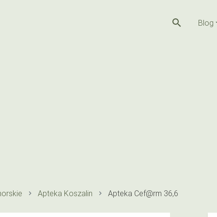
search
Blog
orskie
Apteka Koszalin
Apteka Cef@rm 36,6