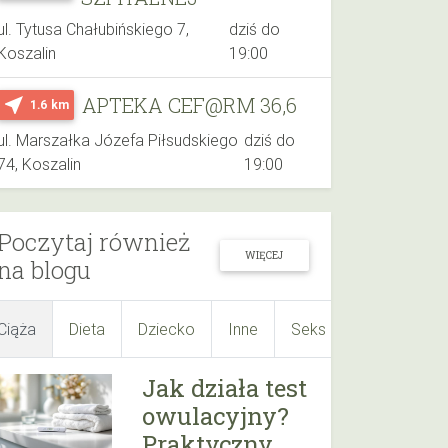
ul. Tytusa Chałubińskiego 7,
dziś do
Koszalin
19:00
APTEKA CEF@RM 36,6
near_me
1.6 km
ul. Marszałka Józefa Piłsudskiego
dziś do
74, Koszalin
19:00
Poczytaj również
WIĘCEJ
na blogu
Ciąża
Dieta
Dziecko
Inne
Seks
Suplementy
Jak działa test
owulacyjny?
Praktyczny