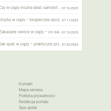
Czy w ciąży można latać samolotem? Praktyczny przewodnik dla przyszłych mam
07.16.2025
Grzyby w ciąży – bezpieczne spożycie, wartości odżywcze i zagrożenia
07.17.2025
Zakazane owoce w ciąży – co warto wiedzieć o bezpieczeństwie diety przyszłej mamy?
07.19.2025
Jak spać w ciąży – praktyczny przewodnik dla przyszłych mam
07.20.2025
Kontakt
Mapa serwisu
Polityka prywatności
Redakcja portalu
Spis aptek