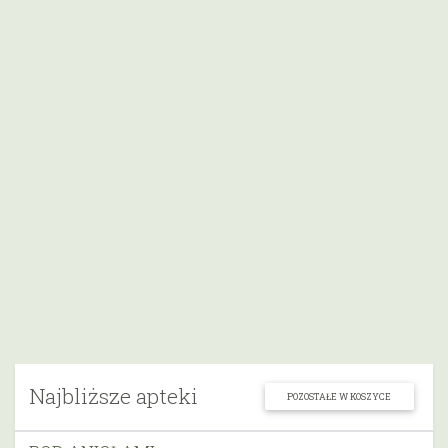
Najbliższe apteki
POZOSTAŁE W KOSZYCE