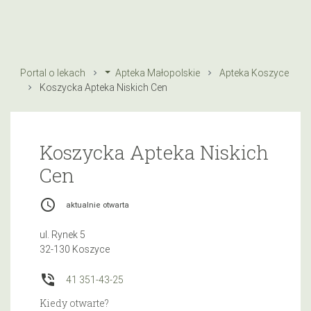
Portal o lekach
Apteka Małopolskie
Apteka Koszyce
Koszycka Apteka Niskich Cen
Koszycka Apteka Niskich
Cen
access_time
aktualnie otwarta
ul. Rynek 5
32-130 Koszyce
phone_in_talk
41 351-43-25
Kiedy otwarte?