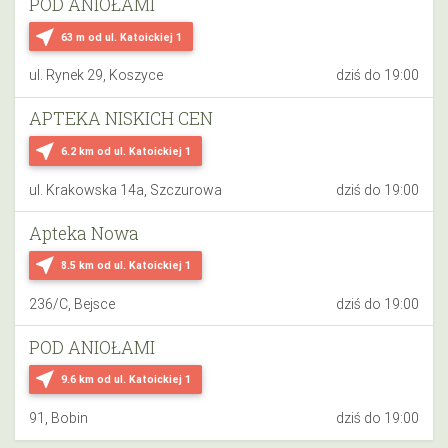
POD ANIOŁAMI
near_me
63 m
od ul. Katoickiej 1
ul. Rynek 29, Koszyce
dziś do 19:00
APTEKA NISKICH CEN
near_me
6.2 km
od ul. Katoickiej 1
ul. Krakowska 14a, Szczurowa
dziś do 19:00
Apteka Nowa
near_me
8.5 km
od ul. Katoickiej 1
236/C, Bejsce
dziś do 19:00
POD ANIOŁAMI
near_me
9.6 km
od ul. Katoickiej 1
91, Bobin
dziś do 19:00