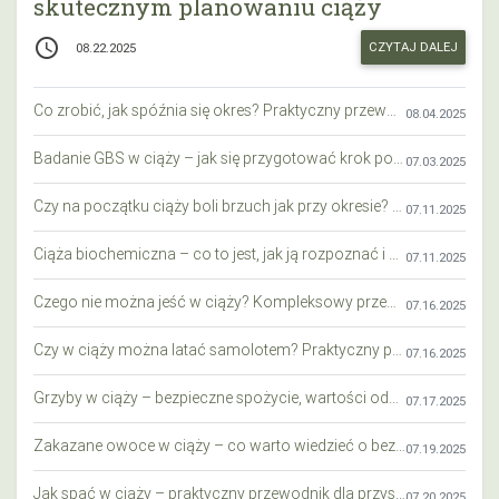
skutecznym planowaniu ciąży
access_time
CZYTAJ DALEJ
08.22.2025
Co zrobić, jak spóźnia się okres? Praktyczny przewodnik krok po kroku
08.04.2025
Badanie GBS w ciąży – jak się przygotować krok po kroku?
07.03.2025
Czy na początku ciąży boli brzuch jak przy okresie? Wyjaśniamy objawy i różnice
07.11.2025
Ciąża biochemiczna – co to jest, jak ją rozpoznać i co warto wiedzieć?
07.11.2025
Czego nie można jeść w ciąży? Kompleksowy przewodnik dla przyszłych mam
07.16.2025
Czy w ciąży można latać samolotem? Praktyczny przewodnik dla przyszłych mam
07.16.2025
Grzyby w ciąży – bezpieczne spożycie, wartości odżywcze i zagrożenia
07.17.2025
Zakazane owoce w ciąży – co warto wiedzieć o bezpieczeństwie diety przyszłej mamy?
07.19.2025
Jak spać w ciąży – praktyczny przewodnik dla przyszłych mam
07.20.2025