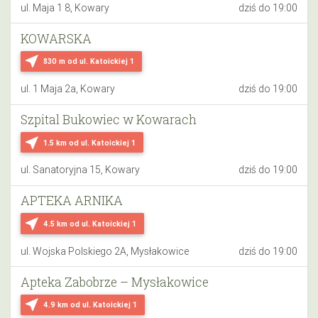
ul. Maja 1 8, Kowary
dziś do 19:00
KOWARSKA
near_me
830 m
od ul. Katoickiej 1
ul. 1 Maja 2a, Kowary
dziś do 19:00
Szpital Bukowiec w Kowarach
near_me
1.5 km
od ul. Katoickiej 1
ul. Sanatoryjna 15, Kowary
dziś do 19:00
APTEKA ARNIKA
near_me
4.5 km
od ul. Katoickiej 1
ul. Wojska Polskiego 2A, Mysłakowice
dziś do 19:00
Apteka Zabobrze – Mysłakowice
near_me
4.9 km
od ul. Katoickiej 1