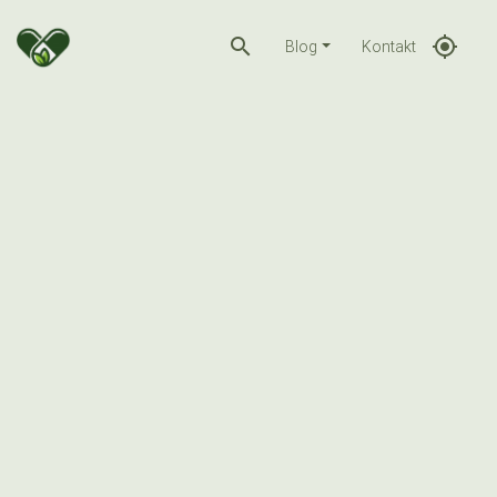
search
gps_fixed
Blog
Kontakt