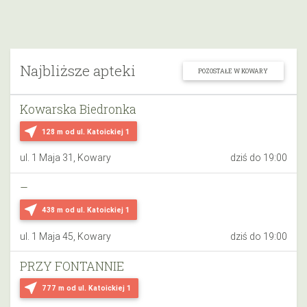
Najbliższe apteki
POZOSTAŁE W KOWARY
Kowarska Biedronka
near_me
128 m
od ul. Katoickiej 1
ul. 1 Maja 31, Kowary
dziś do 19:00
–
near_me
438 m
od ul. Katoickiej 1
ul. 1 Maja 45, Kowary
dziś do 19:00
PRZY FONTANNIE
near_me
777 m
od ul. Katoickiej 1