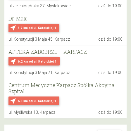
ul. Jeleniogórska 37, Mysłakowice
dziś do 19:00
Dr. Max
near_me
5.7 km
od ul. Katoickiej 1
ul. Konstytucji 3 Maja 45, Karpacz
dziś do 19:00
APTEKA ZABOBRZE – KARPACZ
near_me
6.2 km
od ul. Katoickiej 1
ul. Konstytucji 3 Maja 71, Karpacz
dziś do 19:00
Centrum Medyczne Karpacz Spółka Akcyjna
Szpital
near_me
6.3 km
od ul. Katoickiej 1
ul. Myśliwska 13, Karpacz
dziś do 19:00