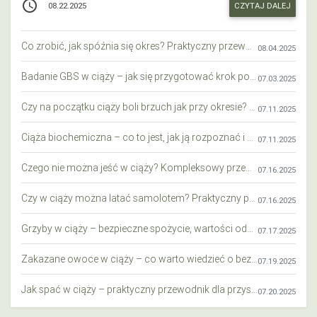
access_time
CZYTAJ DALEJ
08.22.2025
Co zrobić, jak spóźnia się okres? Praktyczny przewodnik krok po kroku
08.04.2025
Badanie GBS w ciąży – jak się przygotować krok po kroku?
07.03.2025
Czy na początku ciąży boli brzuch jak przy okresie? Wyjaśniamy objawy i różnice
07.11.2025
Ciąża biochemiczna – co to jest, jak ją rozpoznać i co warto wiedzieć?
07.11.2025
Czego nie można jeść w ciąży? Kompleksowy przewodnik dla przyszłych mam
07.16.2025
Czy w ciąży można latać samolotem? Praktyczny przewodnik dla przyszłych mam
07.16.2025
Grzyby w ciąży – bezpieczne spożycie, wartości odżywcze i zagrożenia
07.17.2025
Zakazane owoce w ciąży – co warto wiedzieć o bezpieczeństwie diety przyszłej mamy?
07.19.2025
Jak spać w ciąży – praktyczny przewodnik dla przyszłych mam
07.20.2025