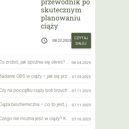
przewodnik po
skutecznym
planowaniu
ciąży
CZYTAJ
access_time
08.22.2025
DALEJ
Co zrobić, jak spóźnia się okres? Praktyczny przewodnik krok po kroku
08.04.2025
Badanie GBS w ciąży – jak się przygotować krok po kroku?
07.03.2025
Czy na początku ciąży boli brzuch jak przy okresie? Wyjaśniamy objawy i różnice
07.11.2025
Ciąża biochemiczna – co to jest, jak ją rozpoznać i co warto wiedzieć?
07.11.2025
Czego nie można jeść w ciąży? Kompleksowy przewodnik dla przyszłych mam
07.16.2025