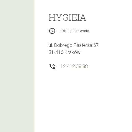
HYGIEIA
access_time
aktualnie otwarta
ul. Dobrego Pasterza 67
31-416 Kraków
phone_in_talk
12 412 38 88