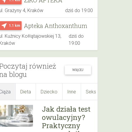
ul. Grażyny 4, Kraków
dziś do 19:00
Apteka Anthoxanthum
near_me
1.1 km
ul. Kuźnicy Kołłątajowskiej 13,
dziś do
Kraków
19:00
Poczytaj również
WIĘCEJ
na blogu
Ciąża
Dieta
Dziecko
Inne
Seks
Suplementy
Jak działa test
owulacyjny?
Praktyczny