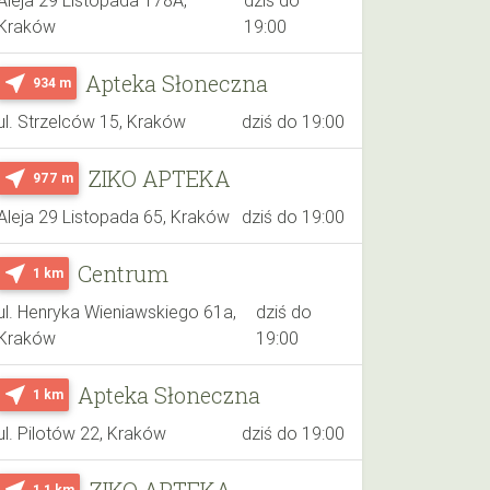
Kraków
19:00
Apteka Słoneczna
near_me
934 m
ul. Strzelców 15, Kraków
dziś do 19:00
ZIKO APTEKA
near_me
977 m
Aleja 29 Listopada 65, Kraków
dziś do 19:00
Centrum
near_me
1 km
ul. Henryka Wieniawskiego 61a,
dziś do
Kraków
19:00
Apteka Słoneczna
near_me
1 km
ul. Pilotów 22, Kraków
dziś do 19:00
ZIKO APTEKA
near_me
1.1 km