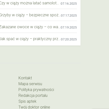
Czy w ciąży można latać samolotem? Praktyczny przewodnik dla przyszłych mam
07.16.2025
Grzyby w ciąży – bezpieczne spożycie, wartości odżywcze i zagrożenia
07.17.2025
Zakazane owoce w ciąży – co warto wiedzieć o bezpieczeństwie diety przyszłej mamy?
07.19.2025
Jak spać w ciąży – praktyczny przewodnik dla przyszłych mam
07.20.2025
Kontakt
Mapa serwisu
Polityka prywatności
Redakcja portalu
Spis aptek
Twój doktor online