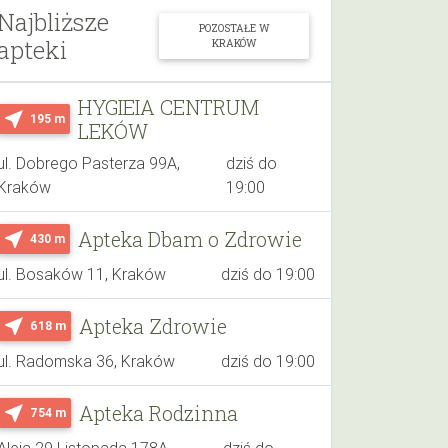
Najbliższe
POZOSTAŁE W
apteki
KRAKÓW
HYGIEIA CENTRUM
near_me
195 m
LEKÓW
ul. Dobrego Pasterza 99A,
dziś do
Kraków
19:00
Apteka Dbam o Zdrowie
near_me
430 m
ul. Bosaków 11, Kraków
dziś do 19:00
Apteka Zdrowie
near_me
618 m
ul. Radomska 36, Kraków
dziś do 19:00
Apteka Rodzinna
near_me
754 m
Aleja 29 Listopada 178A,
dziś do