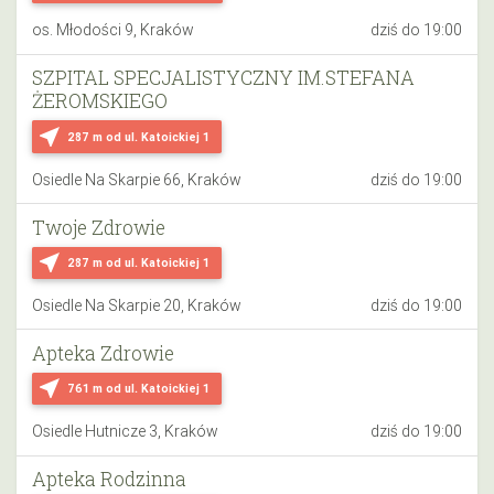
os. Młodości 9, Kraków
dziś do 19:00
SZPITAL SPECJALISTYCZNY IM.STEFANA
ŻEROMSKIEGO
near_me
287 m
od ul. Katoickiej 1
Osiedle Na Skarpie 66, Kraków
dziś do 19:00
Twoje Zdrowie
near_me
287 m
od ul. Katoickiej 1
Osiedle Na Skarpie 20, Kraków
dziś do 19:00
Apteka Zdrowie
near_me
761 m
od ul. Katoickiej 1
Osiedle Hutnicze 3, Kraków
dziś do 19:00
Apteka Rodzinna