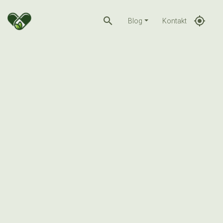
search
gps_fixed
Blog
Kontakt