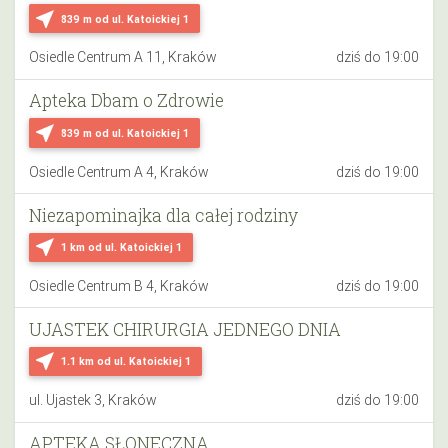
near_me
839 m
od ul. Katoickiej 1
Osiedle Centrum A 11, Kraków
dziś do 19:00
Apteka Dbam o Zdrowie
near_me
839 m
od ul. Katoickiej 1
Osiedle Centrum A 4, Kraków
dziś do 19:00
Niezapominajka dla całej rodziny
near_me
1 km
od ul. Katoickiej 1
Osiedle Centrum B 4, Kraków
dziś do 19:00
UJASTEK CHIRURGIA JEDNEGO DNIA
near_me
1.1 km
od ul. Katoickiej 1
ul. Ujastek 3, Kraków
dziś do 19:00
APTEKA SŁONECZNA