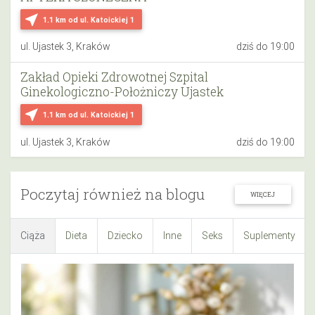
near_me
1.1 km
od ul. Katoickiej 1
ul. Ujastek 3, Kraków
dziś do 19:00
Zakład Opieki Zdrowotnej Szpital
Ginekologiczno-Położniczy Ujastek
near_me
1.1 km
od ul. Katoickiej 1
ul. Ujastek 3, Kraków
dziś do 19:00
Poczytaj również na blogu
WIĘCEJ
Ciąża
Dieta
Dziecko
Inne
Seks
Suplementy