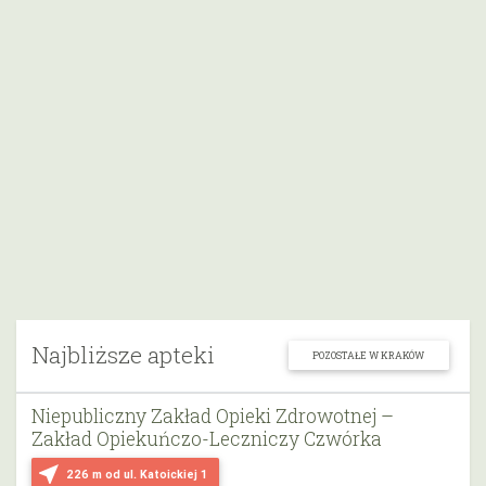
Najbliższe apteki
POZOSTAŁE W KRAKÓW
Niepubliczny Zakład Opieki Zdrowotnej –
Zakład Opiekuńczo-Leczniczy Czwórka
near_me
226 m
od ul. Katoickiej 1