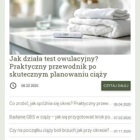
Jak działa test owulacyjny?
Praktyczny przewodnik po
skutecznym planowaniu ciąży
access_time
CZYTAJ DALEJ
08.22.2025
Co zrobić, jak spóźnia się okres? Praktyczny przewodnik krok po kroku
08.04.2025
Badanie GBS w ciąży – jak się przygotować krok po kroku?
07.03.2025
Czy na początku ciąży boli brzuch jak przy okresie? Wyjaśniamy objawy i różnice
07.11.2025