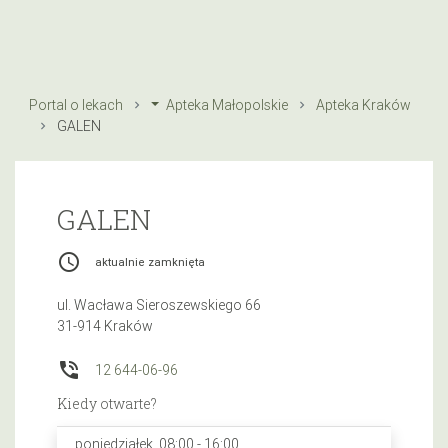
Portal o lekach
Apteka Małopolskie
Apteka Kraków
GALEN
GALEN
access_time
aktualnie zamknięta
ul. Wacława Sieroszewskiego 66
31-914 Kraków
phone_in_talk
12 644-06-96
Kiedy otwarte?
poniedziałek, 08:00 - 16:00