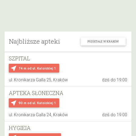
Najbliższe apteki
POZOSTAŁE W KRAKÓW
SZPITAL
near_me
74 m
od ul. Katoickiej 1
ul. Kronikarza Galla 25, Kraków
dziś do 19:00
APTEKA SŁONECZNA
near_me
90 m
od ul. Katoickiej 1
ul. Kronikarza Galla 24, Kraków
dziś do 19:00
HYGIEIA