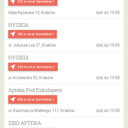
near_me
122 m
od ul. Katoickiej 1
Aleja Kijowska 10, Kraków
dziś do 19:00
HYGIEIA
near_me
183 m
od ul. Katoickiej 1
ul. Juliusza Lea 37, Kraków
dziś do 19:00
HYGIEIA
near_me
222 m
od ul. Katoickiej 1
ul. Królewska 92, Kraków
dziś do 19:00
Apteka Pod Eskulapem
near_me
458 m
od ul. Katoickiej 1
ul. Kazimierza Wielkiego 117, Kraków
dziś do 19:00
ZIKO APTEKA