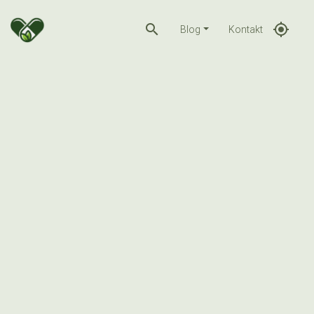
search
gps_fixed
Blog
Kontakt