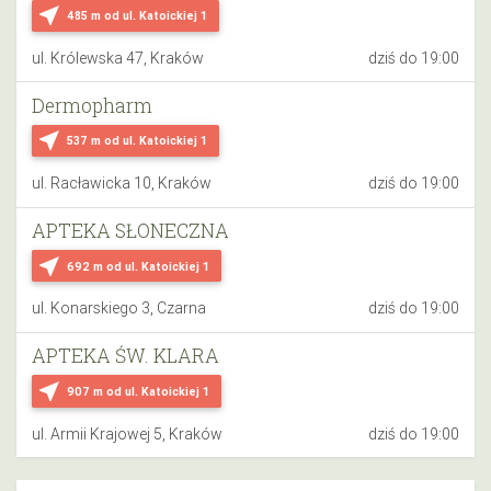
near_me
485 m
od ul. Katoickiej 1
ul. Królewska 47, Kraków
dziś do 19:00
Dermopharm
near_me
537 m
od ul. Katoickiej 1
ul. Racławicka 10, Kraków
dziś do 19:00
APTEKA SŁONECZNA
near_me
692 m
od ul. Katoickiej 1
ul. Konarskiego 3, Czarna
dziś do 19:00
APTEKA ŚW. KLARA
near_me
907 m
od ul. Katoickiej 1
ul. Armii Krajowej 5, Kraków
dziś do 19:00