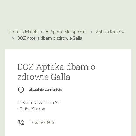
Portal o lekach
Apteka Małopolskie
Apteka Kraków
DOZ Apteka dbam o zdrowie Galla
DOZ Apteka dbam o
zdrowie Galla
access_time
aktualnie zamknięta
ul. Kronikarza Galla 26
30-053 Kraków
phone_in_talk
12 636-73-65