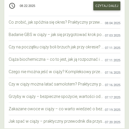
access_time
CZYTAJ DALEJ
08.22.2025
Co zrobić, jak spóźnia się okres? Praktyczny przewodnik krok po kroku
08.04.2025
Badanie GBS w ciąży – jak się przygotować krok po kroku?
07.03.2025
Czy na początku ciąży boli brzuch jak przy okresie? Wyjaśniamy objawy i różnice
07.11.2025
Ciąża biochemiczna – co to jest, jak ją rozpoznać i co warto wiedzieć?
07.11.2025
Czego nie można jeść w ciąży? Kompleksowy przewodnik dla przyszłych mam
07.16.2025
Czy w ciąży można latać samolotem? Praktyczny przewodnik dla przyszłych mam
07.16.2025
Grzyby w ciąży – bezpieczne spożycie, wartości odżywcze i zagrożenia
07.17.2025
Zakazane owoce w ciąży – co warto wiedzieć o bezpieczeństwie diety przyszłej mamy?
07.19.2025
Jak spać w ciąży – praktyczny przewodnik dla przyszłych mam
07.20.2025