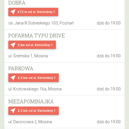
DOBRA
near_me
672 m
od ul. Katoickiej 1
os. Jana III Sobieskiego 103, Poznań
dziś do 19:00
POFARMA TYPU DRIVE
near_me
2 km
od ul. Katoickiej 1
ul. Śremska 1, Mosina
dziś do 19:00
PARKOWA
near_me
2.2 km
od ul. Katoickiej 1
ul. Krotowskiego 16a, Mosina
dziś do 19:00
NIEZAPOMINAJKA
near_me
2.2 km
od ul. Katoickiej 1
ul. Dworcowa 2, Mosina
dziś do 19:00