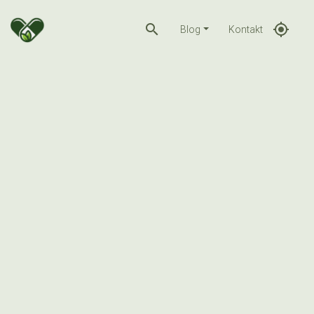
search
gps_fixed
Blog
Kontakt