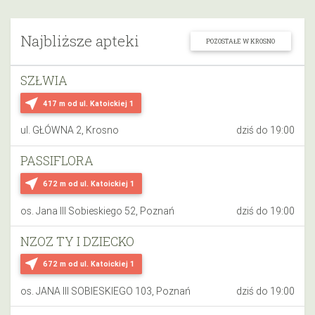
Najbliższe apteki
POZOSTAŁE W KROSNO
SZŁWIA
near_me
417 m
od ul. Katoickiej 1
ul. GŁÓWNA 2, Krosno
dziś do 19:00
PASSIFLORA
near_me
672 m
od ul. Katoickiej 1
os. Jana III Sobieskiego 52, Poznań
dziś do 19:00
NZOZ TY I DZIECKO
near_me
672 m
od ul. Katoickiej 1
os. JANA III SOBIESKIEGO 103, Poznań
dziś do 19:00