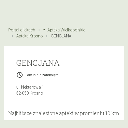
Portal o lekach
Apteka Wielkopolskie
Apteka Krosno
GENCJANA
GENCJANA
access_time
aktualnie zamknięta
ul. Nektarowa 1
62-050 Krosno
Najbliższe znalezione apteki w promieniu 10 km