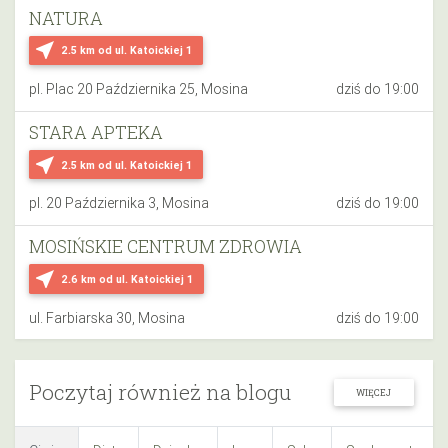
NATURA
near_me
2.5 km
od ul. Katoickiej 1
pl. Plac 20 Października 25, Mosina
dziś do 19:00
STARA APTEKA
near_me
2.5 km
od ul. Katoickiej 1
pl. 20 Października 3, Mosina
dziś do 19:00
MOSIŃSKIE CENTRUM ZDROWIA
near_me
2.6 km
od ul. Katoickiej 1
ul. Farbiarska 30, Mosina
dziś do 19:00
Poczytaj również na blogu
WIĘCEJ