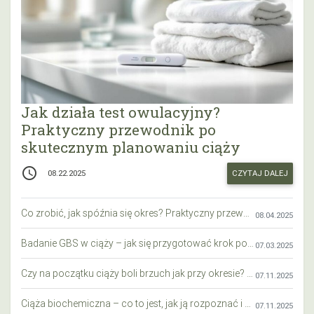
Jak działa test owulacyjny?
Praktyczny przewodnik po
skutecznym planowaniu ciąży
access_time
CZYTAJ DALEJ
08.22.2025
Co zrobić, jak spóźnia się okres? Praktyczny przewodnik krok po kroku
08.04.2025
Badanie GBS w ciąży – jak się przygotować krok po kroku?
07.03.2025
Czy na początku ciąży boli brzuch jak przy okresie? Wyjaśniamy objawy i różnice
07.11.2025
Ciąża biochemiczna – co to jest, jak ją rozpoznać i co warto wiedzieć?
07.11.2025