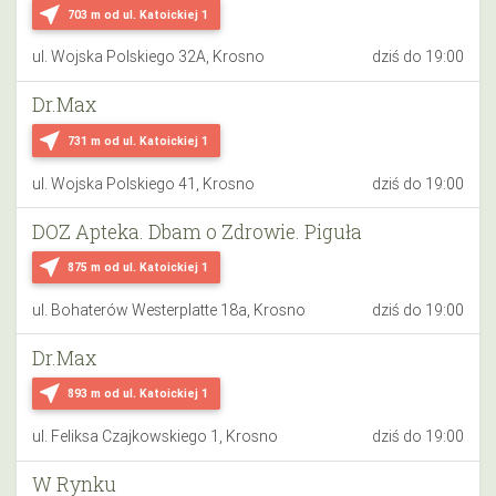
near_me
703 m
od ul. Katoickiej 1
ul. Wojska Polskiego 32A, Krosno
dziś do 19:00
Dr.Max
near_me
731 m
od ul. Katoickiej 1
ul. Wojska Polskiego 41, Krosno
dziś do 19:00
DOZ Apteka. Dbam o Zdrowie. Piguła
near_me
875 m
od ul. Katoickiej 1
ul. Bohaterów Westerplatte 18a, Krosno
dziś do 19:00
Dr.Max
near_me
893 m
od ul. Katoickiej 1
ul. Feliksa Czajkowskiego 1, Krosno
dziś do 19:00
W Rynku