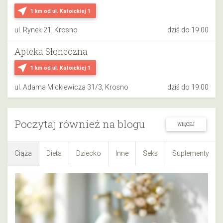
near_me
1 km
od ul. Katoickiej 1
ul. Rynek 21, Krosno
dziś do 19:00
Apteka Słoneczna
near_me
1 km
od ul. Katoickiej 1
ul. Adama Mickiewicza 31/3, Krosno
dziś do 19:00
Poczytaj również na blogu
WIĘCEJ
Ciąża
Dieta
Dziecko
Inne
Seks
Suplementy