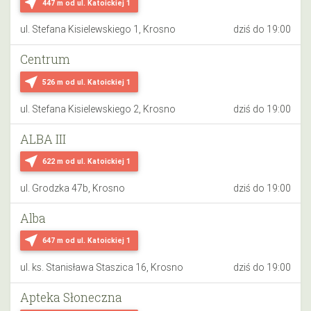
near_me
447 m
od ul. Katoickiej 1
ul. Stefana Kisielewskiego 1, Krosno
dziś do 19:00
Centrum
near_me
526 m
od ul. Katoickiej 1
ul. Stefana Kisielewskiego 2, Krosno
dziś do 19:00
ALBA III
near_me
622 m
od ul. Katoickiej 1
ul. Grodzka 47b, Krosno
dziś do 19:00
Alba
near_me
647 m
od ul. Katoickiej 1
ul. ks. Stanisława Staszica 16, Krosno
dziś do 19:00
Apteka Słoneczna