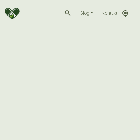
search
gps_fixed
Blog
Kontakt