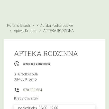
Portal o lekach
Apteka Podkarpackie
Apteka Krosno
APTEKA RODZINNA
APTEKA RODZINNA
access_time
aktualnie zamknięta
ul. Grodzka 68a
38-400 Krosno
phone_in_talk
570 030 554
Kiedy otwarte?
poniedziałek, 08:00 - 19:00