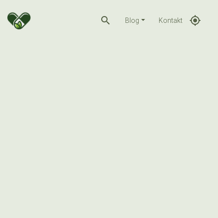
search
gps_fixed
Blog
Kontakt