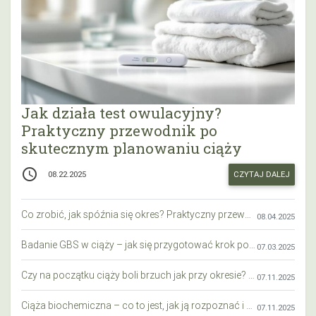
Jak działa test owulacyjny?
Praktyczny przewodnik po
skutecznym planowaniu ciąży
access_time
CZYTAJ DALEJ
08.22.2025
Co zrobić, jak spóźnia się okres? Praktyczny przewodnik krok po kroku
08.04.2025
Badanie GBS w ciąży – jak się przygotować krok po kroku?
07.03.2025
Czy na początku ciąży boli brzuch jak przy okresie? Wyjaśniamy objawy i różnice
07.11.2025
Ciąża biochemiczna – co to jest, jak ją rozpoznać i co warto wiedzieć?
07.11.2025