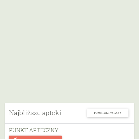
Najbliższe apteki
POZOSTAŁE W ŁAZY
PUNKT APTECZNY