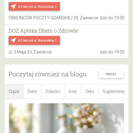
near_me
6.3 km
od ul. Katoickiej 1
OBROŃCÓW POCZTY GDAŃSKIEJ 20, Zawiercie
dziś do 19:00
DOZ Apteka Dbam o Zdrowie
near_me
6.3 km
od ul. Katoickiej 1
ul. 3 Maja 23, Zawiercie
dziś do 19:00
Poczytaj również na blogu
WIĘCEJ
Ciąża
Dieta
Dziecko
Inne
Seks
Suplementy