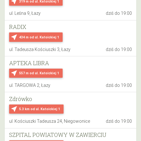
near_me
319 m
od ul. Katoickiej 1
ul. Leśna 9, Łazy
dziś do 19:00
RADIX
near_me
434 m
od ul. Katoickiej 1
ul. Tadeusza Kościuszki 3, Łazy
dziś do 19:00
APTEKA LIBRA
near_me
557 m
od ul. Katoickiej 1
ul. TARGOWA 2, Łazy
dziś do 19:00
Zdrówko
near_me
5.3 km
od ul. Katoickiej 1
ul. Kościuszki Tadeusza 24, Niegowonice
dziś do 19:00
SZPITAL POWIATOWY W ZAWIERCIU