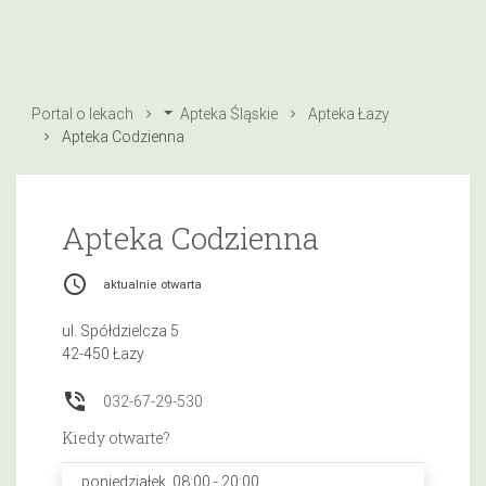
Portal o lekach
Apteka Śląskie
Apteka Łazy
Apteka Codzienna
Apteka Codzienna
access_time
aktualnie otwarta
ul. Spółdzielcza 5
42-450 Łazy
phone_in_talk
032-67-29-530
Kiedy otwarte?
poniedziałek, 08:00 - 20:00