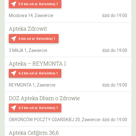
near_me
5.8 km
od ul. Katoickiej 1
Miodowa 14, Zawiercie
dziś do 19:00
Apteka Zdrowit
near_me
6 km
od ul. Katoickiej 1
3 MAJA 1, Zawiercie
dziś do 19:00
Apteka – REYMONTA 1
near_me
6.2 km
od ul. Katoickiej 1
REYMONTA 1, Zawiercie
dziś do 19:00
DOZ Apteka Dbam o Zdrowie
near_me
6.3 km
od ul. Katoickiej 1
OBROŃCÓW POCZTY GDAŃSKIEJ 20, Zawiercie
dziś do 19:00
Apteka Cef@rm 36,6