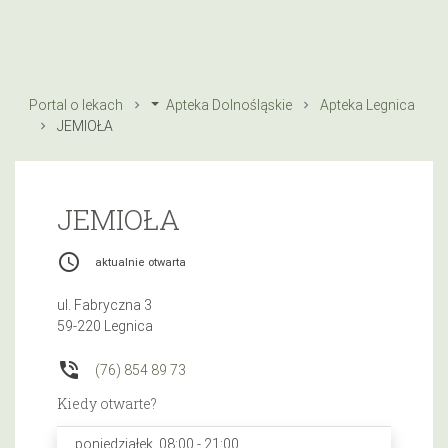
Portal o lekach
Apteka Dolnośląskie
Apteka Legnica
JEMIOŁA
JEMIOŁA
access_time
aktualnie otwarta
ul. Fabryczna 3
59-220 Legnica
phone_in_talk
(76) 854 89 73
Kiedy otwarte?
poniedziałek, 08:00 - 21:00