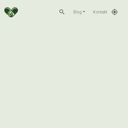
search
gps_fixed
Blog
Kontakt