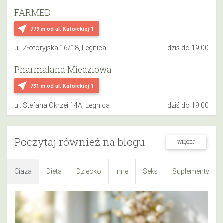
FARMED
near_me
779 m
od ul. Katoickiej 1
ul. Złotoryjska 16/18, Legnica
dziś do 19:00
Pharmaland Miedziowa
near_me
781 m
od ul. Katoickiej 1
ul. Stefana Okrzei 14A, Legnica
dziś do 19:00
Poczytaj również na blogu
WIĘCEJ
Ciąża
Dieta
Dziecko
Inne
Seks
Suplementy