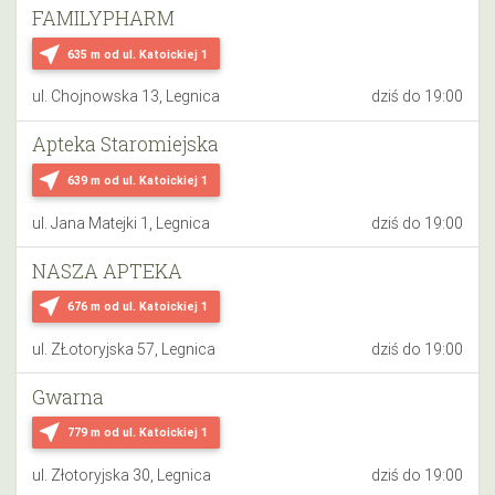
FAMILYPHARM
near_me
635 m
od ul. Katoickiej 1
ul. Chojnowska 13, Legnica
dziś do 19:00
Apteka Staromiejska
near_me
639 m
od ul. Katoickiej 1
ul. Jana Matejki 1, Legnica
dziś do 19:00
NASZA APTEKA
near_me
676 m
od ul. Katoickiej 1
ul. ZŁotoryjska 57, Legnica
dziś do 19:00
Gwarna
near_me
779 m
od ul. Katoickiej 1
ul. Złotoryjska 30, Legnica
dziś do 19:00