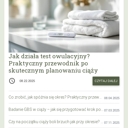
Jak działa test owulacyjny?
Praktyczny przewodnik po
skutecznym planowaniu ciąży
access_time
CZYTAJ DALEJ
08.22.2025
Co zrobić, jak spóźnia się okres? Praktyczny przewodnik krok po kroku
08.04.2025
Badanie GBS w ciąży – jak się przygotować krok po kroku?
07.03.2025
Czy na początku ciąży boli brzuch jak przy okresie? Wyjaśniamy objawy i różnice
07.11.2025