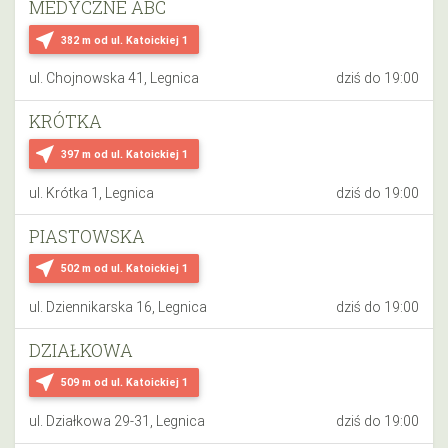
MEDYCZNE ABC
near_me
382 m
od ul. Katoickiej 1
ul. Chojnowska 41, Legnica
dziś do 19:00
KRÓTKA
near_me
397 m
od ul. Katoickiej 1
ul. Krótka 1, Legnica
dziś do 19:00
PIASTOWSKA
near_me
502 m
od ul. Katoickiej 1
ul. Dziennikarska 16, Legnica
dziś do 19:00
DZIAŁKOWA
near_me
509 m
od ul. Katoickiej 1
ul. Działkowa 29-31, Legnica
dziś do 19:00