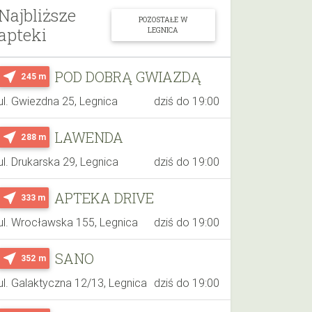
Najbliższe
POZOSTAŁE W
apteki
LEGNICA
POD DOBRĄ GWIAZDĄ
near_me
245 m
ul. Gwiezdna 25, Legnica
dziś do 19:00
LAWENDA
near_me
288 m
ul. Drukarska 29, Legnica
dziś do 19:00
APTEKA DRIVE
near_me
333 m
ul. Wrocławska 155, Legnica
dziś do 19:00
SANO
near_me
352 m
ul. Galaktyczna 12/13, Legnica
dziś do 19:00