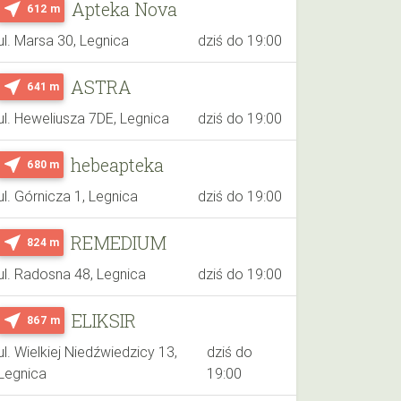
Apteka Nova
near_me
612 m
ul. Marsa 30, Legnica
dziś do 19:00
ASTRA
near_me
641 m
ul. Heweliusza 7DE, Legnica
dziś do 19:00
hebeapteka
near_me
680 m
ul. Górnicza 1, Legnica
dziś do 19:00
REMEDIUM
near_me
824 m
ul. Radosna 48, Legnica
dziś do 19:00
ELIKSIR
near_me
867 m
ul. Wielkiej Niedźwiedzicy 13,
dziś do
Legnica
19:00