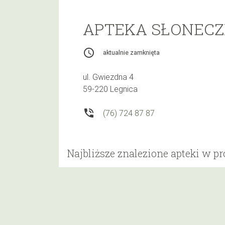
APTEKA SŁONEC
access_time
aktualnie zamknięta
ul. Gwiezdna 4
59-220 Legnica
phone_in_talk
(76) 724 87 87
Najbliższe znalezione apteki w p