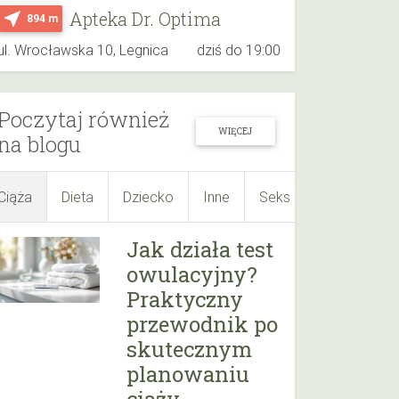
Apteka Dr. Optima
near_me
894 m
ul. Wrocławska 10, Legnica
dziś do 19:00
Poczytaj również
WIĘCEJ
na blogu
Ciąża
Dieta
Dziecko
Inne
Seks
Suplementy
Jak działa test
owulacyjny?
Praktyczny
przewodnik po
skutecznym
planowaniu
ciąży