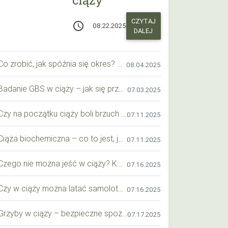
CZYTAJ
access_time
08.22.2025
DALEJ
Co zrobić, jak spóźnia się okres? Praktyczny przewodnik krok po kroku
08.04.2025
Badanie GBS w ciąży – jak się przygotować krok po kroku?
07.03.2025
Czy na początku ciąży boli brzuch jak przy okresie? Wyjaśniamy objawy i różnice
07.11.2025
Ciąża biochemiczna – co to jest, jak ją rozpoznać i co warto wiedzieć?
07.11.2025
Czego nie można jeść w ciąży? Kompleksowy przewodnik dla przyszłych mam
07.16.2025
Czy w ciąży można latać samolotem? Praktyczny przewodnik dla przyszłych mam
07.16.2025
Grzyby w ciąży – bezpieczne spożycie, wartości odżywcze i zagrożenia
07.17.2025