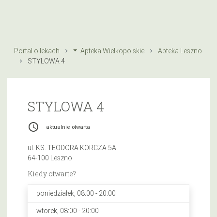
Portal o lekach
Apteka Wielkopolskie
Apteka Leszno
STYLOWA 4
STYLOWA 4
access_time
aktualnie otwarta
ul. KS. TEODORA KORCZA 5A
64-100 Leszno
Kiedy otwarte?
poniedziałek, 08:00 - 20:00
wtorek, 08:00 - 20:00