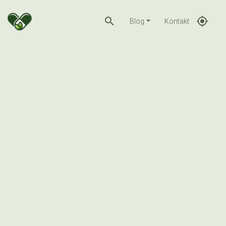
search
gps_fixed
Blog
Kontakt