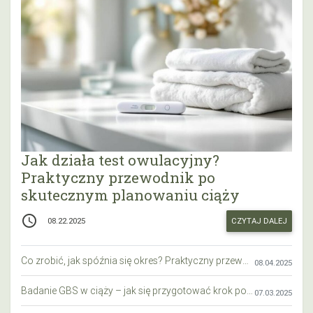
Jak działa test owulacyjny?
Praktyczny przewodnik po
skutecznym planowaniu ciąży
access_time
CZYTAJ DALEJ
08.22.2025
Co zrobić, jak spóźnia się okres? Praktyczny przewodnik krok po kroku
08.04.2025
Badanie GBS w ciąży – jak się przygotować krok po kroku?
07.03.2025