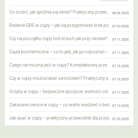
Co zrobić, jak spóźnia się okres? Praktyczny przewodnik krok po kroku
08.04.2025
Badanie GBS w ciąży – jak się przygotować krok po kroku?
07.03.2025
Czy na początku ciąży boli brzuch jak przy okresie? Wyjaśniamy objawy i różnice
07.11.2025
Ciąża biochemiczna – co to jest, jak ją rozpoznać i co warto wiedzieć?
07.11.2025
Czego nie można jeść w ciąży? Kompleksowy przewodnik dla przyszłych mam
07.16.2025
Czy w ciąży można latać samolotem? Praktyczny przewodnik dla przyszłych mam
07.16.2025
Grzyby w ciąży – bezpieczne spożycie, wartości odżywcze i zagrożenia
07.17.2025
Zakazane owoce w ciąży – co warto wiedzieć o bezpieczeństwie diety przyszłej mamy?
07.19.2025
Jak spać w ciąży – praktyczny przewodnik dla przyszłych mam
07.20.2025