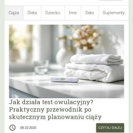
Ciąża
Dieta
Dziecko
Inne
Seks
Suplementy
Jak działa test owulacyjny?
Praktyczny przewodnik po
skutecznym planowaniu ciąży
access_time
CZYTAJ DALEJ
08.22.2025