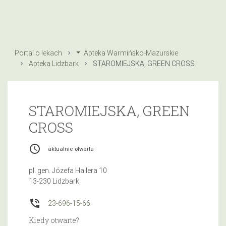
Portal o lekach
Apteka Warmińsko-Mazurskie
Apteka Lidzbark
STAROMIEJSKA, GREEN CROSS
STAROMIEJSKA, GREEN
CROSS
access_time
aktualnie otwarta
pl. gen. Józefa Hallera 10
13-230 Lidzbark
phone_in_talk
23-696-15-66
Kiedy otwarte?