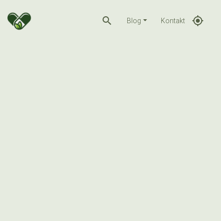
search
gps_fixed
Blog
Kontakt