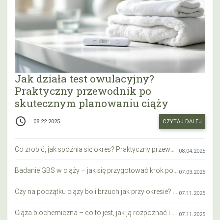
Jak działa test owulacyjny?
Praktyczny przewodnik po
skutecznym planowaniu ciąży
access_time
CZYTAJ DALEJ
08.22.2025
Co zrobić, jak spóźnia się okres? Praktyczny przewodnik krok po kroku
08.04.2025
Badanie GBS w ciąży – jak się przygotować krok po kroku?
07.03.2025
Czy na początku ciąży boli brzuch jak przy okresie? Wyjaśniamy objawy i różnice
07.11.2025
Ciąża biochemiczna – co to jest, jak ją rozpoznać i co warto wiedzieć?
07.11.2025