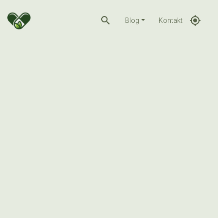
search
gps_fixed
Blog
Kontakt