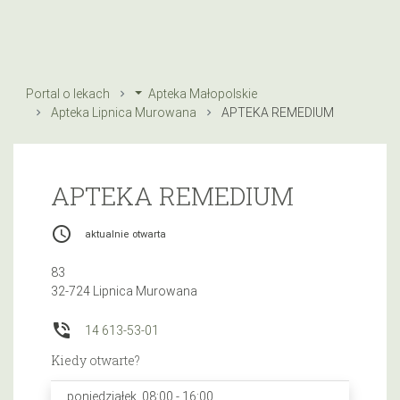
Portal o lekach
Apteka Małopolskie
Apteka Lipnica Murowana
APTEKA REMEDIUM
APTEKA REMEDIUM
access_time
aktualnie otwarta
83
32-724 Lipnica Murowana
phone_in_talk
14 613-53-01
Kiedy otwarte?
poniedziałek, 08:00 - 16:00