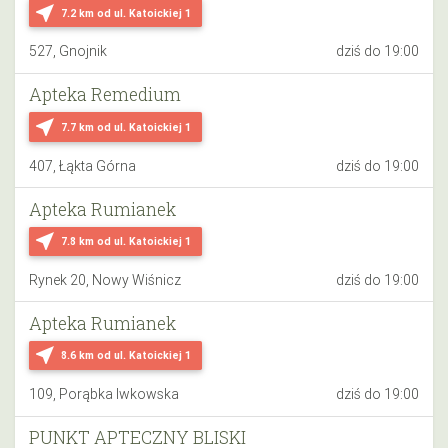
near_me
7.2 km
od ul. Katoickiej 1
527, Gnojnik
dziś do 19:00
Apteka Remedium
near_me
7.7 km
od ul. Katoickiej 1
407, Łąkta Górna
dziś do 19:00
Apteka Rumianek
near_me
7.8 km
od ul. Katoickiej 1
Rynek 20, Nowy Wiśnicz
dziś do 19:00
Apteka Rumianek
near_me
8.6 km
od ul. Katoickiej 1
109, Porąbka Iwkowska
dziś do 19:00
PUNKT APTECZNY BLISKI