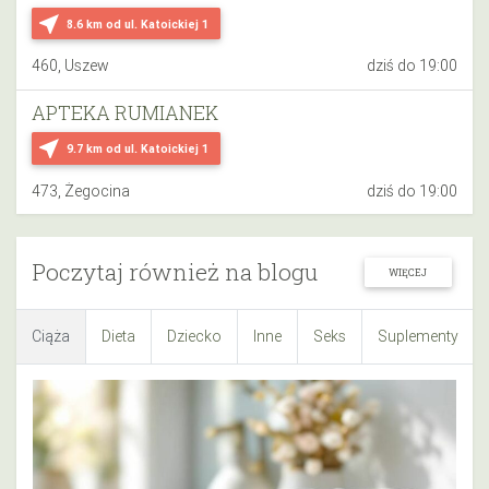
near_me
8.6 km
od ul. Katoickiej 1
460, Uszew
dziś do 19:00
APTEKA RUMIANEK
near_me
9.7 km
od ul. Katoickiej 1
473, Żegocina
dziś do 19:00
Poczytaj również na blogu
WIĘCEJ
Ciąża
Dieta
Dziecko
Inne
Seks
Suplementy