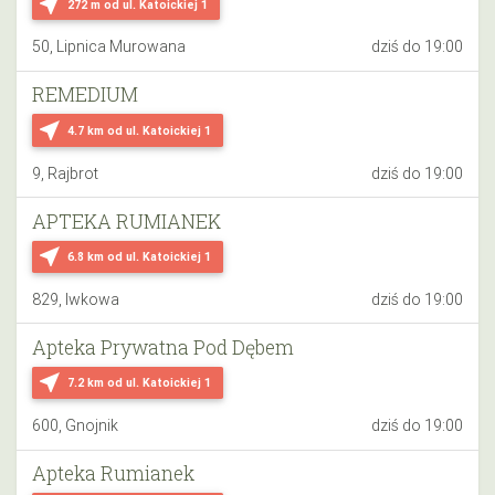
near_me
272 m
od ul. Katoickiej 1
50, Lipnica Murowana
dziś do 19:00
REMEDIUM
near_me
4.7 km
od ul. Katoickiej 1
9, Rajbrot
dziś do 19:00
APTEKA RUMIANEK
near_me
6.8 km
od ul. Katoickiej 1
829, Iwkowa
dziś do 19:00
Apteka Prywatna Pod Dębem
near_me
7.2 km
od ul. Katoickiej 1
600, Gnojnik
dziś do 19:00
Apteka Rumianek