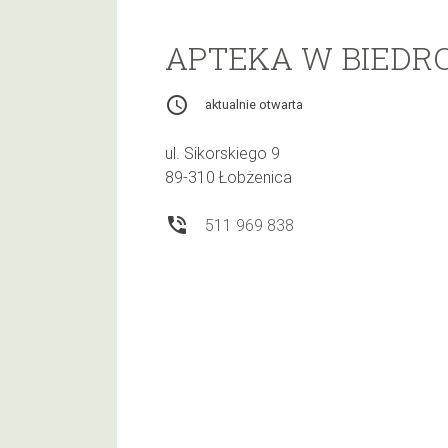
APTEKA W BIEDR
access_time
aktualnie otwarta
ul. Sikorskiego 9
89-310 Łobżenica
phone_in_talk
511 969 838