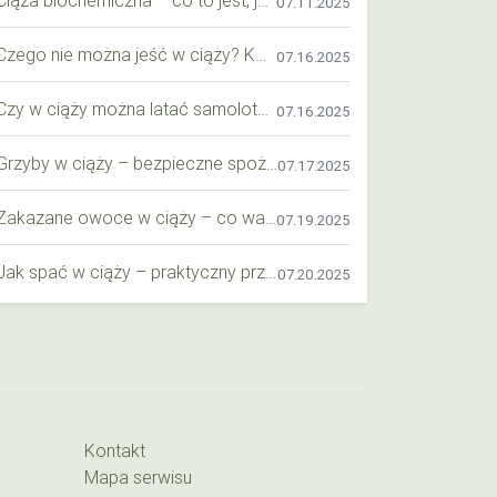
07.11.2025
Czego nie można jeść w ciąży? Kompleksowy przewodnik dla przyszłych mam
07.16.2025
Czy w ciąży można latać samolotem? Praktyczny przewodnik dla przyszłych mam
07.16.2025
Grzyby w ciąży – bezpieczne spożycie, wartości odżywcze i zagrożenia
07.17.2025
Zakazane owoce w ciąży – co warto wiedzieć o bezpieczeństwie diety przyszłej mamy?
07.19.2025
Jak spać w ciąży – praktyczny przewodnik dla przyszłych mam
07.20.2025
Kontakt
Mapa serwisu