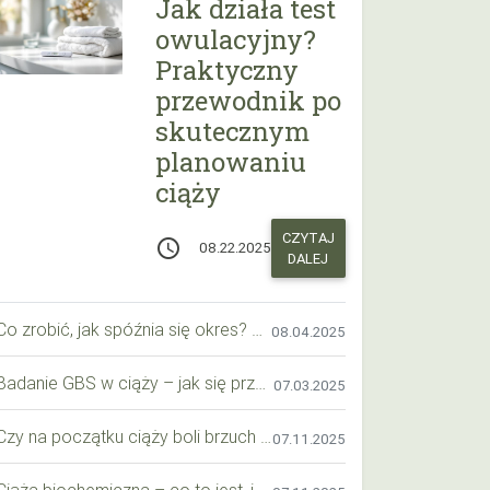
Jak działa test
owulacyjny?
Praktyczny
przewodnik po
skutecznym
planowaniu
ciąży
CZYTAJ
access_time
08.22.2025
DALEJ
Co zrobić, jak spóźnia się okres? Praktyczny przewodnik krok po kroku
08.04.2025
Badanie GBS w ciąży – jak się przygotować krok po kroku?
07.03.2025
Czy na początku ciąży boli brzuch jak przy okresie? Wyjaśniamy objawy i różnice
07.11.2025
Ciąża biochemiczna – co to jest, jak ją rozpoznać i co warto wiedzieć?