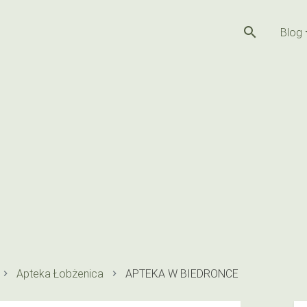
search
Blog
Apteka Łobżenica
APTEKA W BIEDRONCE