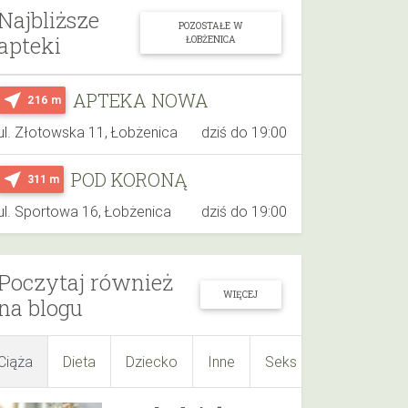
Najbliższe
POZOSTAŁE W
apteki
ŁOBŻENICA
APTEKA NOWA
near_me
216 m
ul. Złotowska 11, Łobżenica
dziś do 19:00
POD KORONĄ
near_me
311 m
ul. Sportowa 16, Łobżenica
dziś do 19:00
Poczytaj również
WIĘCEJ
na blogu
Ciąża
Dieta
Dziecko
Inne
Seks
Suplementy