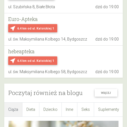
ul. Szubińska 8, Białe Błota
dziś do 19:00
Euro-Apteka
near_me
6.4 km
od ul. Katoickiej 1
ul. św. Maksymiliana Kolbego 14, Bydgoszcz
dziś do 19:00
hebeapteka
near_me
6.4 km
od ul. Katoickiej 1
ul. św. Maksymiliana Kolbego 58, Bydgoszcz
dziś do 19:00
Poczytaj również na blogu
WIĘCEJ
Ciąża
Dieta
Dziecko
Inne
Seks
Suplementy