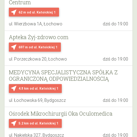
Centrum
near_me
62 m
od ul. Katoickiej 1
ul. Wierzbowa 1A, Łochowo
dziś do 19:00
Apteka Żyj-zdrowo.com
near_me
697 m
od ul. Katoickiej 1
ul. Porzeczkowa 20, Łochowo
dziś do 19:00
MEDYCYNA SPECJALISTYCZNA SPÓŁKA Z
OGRANICZONĄ ODPOWIEDZIALNOŚCIĄ
near_me
4.8 km
od ul. Katoickiej 1
ul. Łochowska 69, Bydgoszcz
dziś do 19:00
Ośrodek Mikrochirurgii Oka Oculomedica
near_me
5.2 km
od ul. Katoickiej 1
ul. Nakielska 327, Bydgoszcz
dziś do 19:00