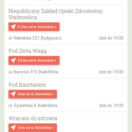
Niepubliczny Zakład Opieki Zdrowotnej
Stadmedica
near_me
5.2 km
od ul. Katoickiej 1
ul. Nakielska 327, Bydgoszcz
dziś do 19:00
Pod Złotą Wagą
near_me
5.8 km
od ul. Katoickiej 1
ul. Barycka 37d, Białe Błota
dziś do 19:00
Pod Kasztanem
near_me
6 km
od ul. Katoickiej 1
ul. Szubińska 9, Białe Błota
dziś do 19:00
Wracam do zdrowia
near_me
6 km
od ul. Katoickiej 1