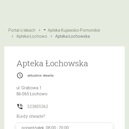
Portal o lekach
Apteka Kujawsko-Pomorskie
Apteka Łochowo
Apteka Łochowska
Apteka Łochowska
access_time
aktualnie otwarta
ul. Grabowa 1
86-065 Łochowo
phone_in_talk
523855362
Kiedy otwarte?
poniedziałek, 08:00 - 20:00