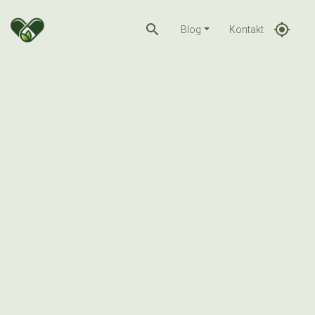
search
gps_fixed
Blog
Kontakt