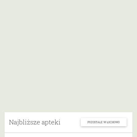
Najbliższe apteki
POZOSTAŁE W ŁOCHOWO