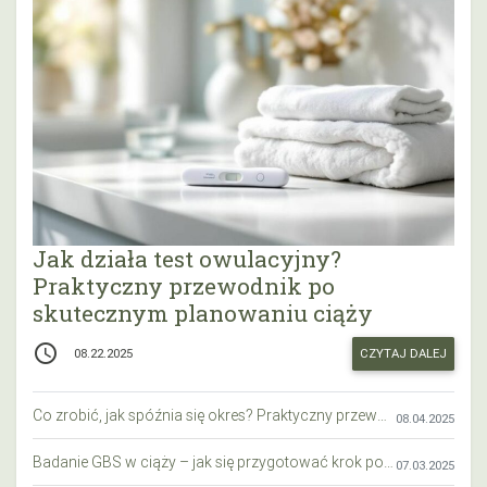
Jak działa test owulacyjny?
Praktyczny przewodnik po
skutecznym planowaniu ciąży
access_time
CZYTAJ DALEJ
08.22.2025
Co zrobić, jak spóźnia się okres? Praktyczny przewodnik krok po kroku
08.04.2025
Badanie GBS w ciąży – jak się przygotować krok po kroku?
07.03.2025