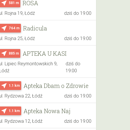
ROSA
near_me
581 m
ul. Rojna 19, Łódź
dziś do 19:00
Radicula
near_me
764 m
ul. Rojna 25, Łódź
dziś do 19:00
APTEKA U KASI
near_me
885 m
ul. Lipiec Reymontowskich 9,
dziś do
Łódź
19:00
Apteka Dbam o Zdrowie
near_me
1.1 km
ul. Rydzowa 22, Łódź
dziś do 19:00
Apteka Nowa Naj
near_me
1.1 km
ul. Rydzowa 12, Łódź
dziś do 19:00