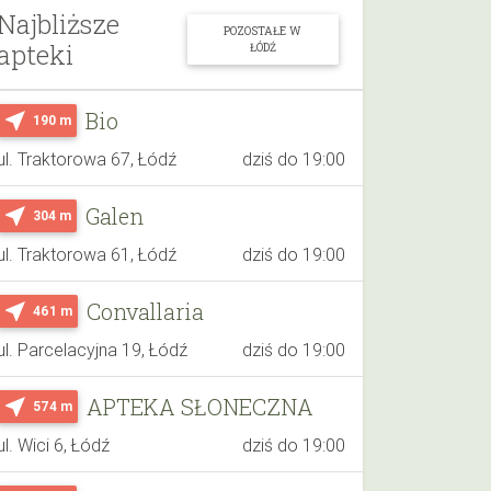
Najbliższe
POZOSTAŁE W
apteki
ŁÓDŹ
Bio
near_me
190 m
ul. Traktorowa 67, Łódź
dziś do 19:00
Galen
near_me
304 m
ul. Traktorowa 61, Łódź
dziś do 19:00
Convallaria
near_me
461 m
ul. Parcelacyjna 19, Łódź
dziś do 19:00
APTEKA SŁONECZNA
near_me
574 m
ul. Wici 6, Łódź
dziś do 19:00