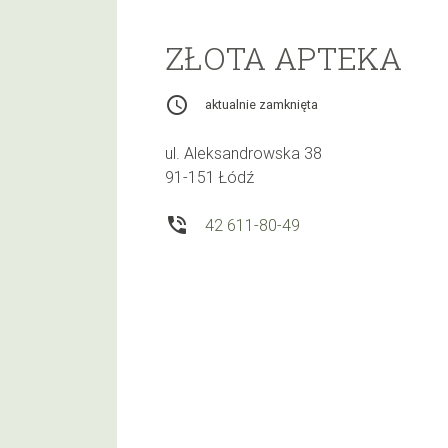
ZŁOTA APTEKA
access_time
aktualnie zamknięta
ul. Aleksandrowska 38
91-151 Łódź
phone_in_talk
42 611-80-49