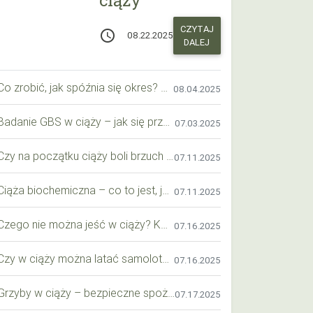
CZYTAJ
access_time
08.22.2025
DALEJ
Co zrobić, jak spóźnia się okres? Praktyczny przewodnik krok po kroku
08.04.2025
Badanie GBS w ciąży – jak się przygotować krok po kroku?
07.03.2025
Czy na początku ciąży boli brzuch jak przy okresie? Wyjaśniamy objawy i różnice
07.11.2025
Ciąża biochemiczna – co to jest, jak ją rozpoznać i co warto wiedzieć?
07.11.2025
Czego nie można jeść w ciąży? Kompleksowy przewodnik dla przyszłych mam
07.16.2025
Czy w ciąży można latać samolotem? Praktyczny przewodnik dla przyszłych mam
07.16.2025
Grzyby w ciąży – bezpieczne spożycie, wartości odżywcze i zagrożenia
07.17.2025