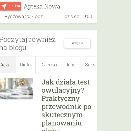
Apteka Nowa
near_me
1.1 km
ul. Rydzowa 20, Łódź
dziś do 19:00
Poczytaj również
WIĘCEJ
na blogu
Ciąża
Dieta
Dziecko
Inne
Seks
Suplementy
Jak działa test
owulacyjny?
Praktyczny
przewodnik po
skutecznym
planowaniu
ciąży