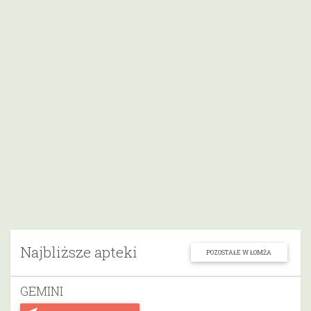
Najbliższe apteki
POZOSTAŁE W ŁOMŻA
GEMINI