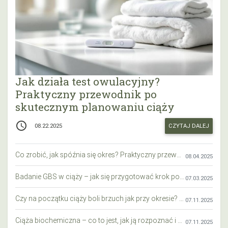
Jak działa test owulacyjny?
Praktyczny przewodnik po
skutecznym planowaniu ciąży
access_time
CZYTAJ DALEJ
08.22.2025
Co zrobić, jak spóźnia się okres? Praktyczny przewodnik krok po kroku
08.04.2025
Badanie GBS w ciąży – jak się przygotować krok po kroku?
07.03.2025
Czy na początku ciąży boli brzuch jak przy okresie? Wyjaśniamy objawy i różnice
07.11.2025
Ciąża biochemiczna – co to jest, jak ją rozpoznać i co warto wiedzieć?
07.11.2025