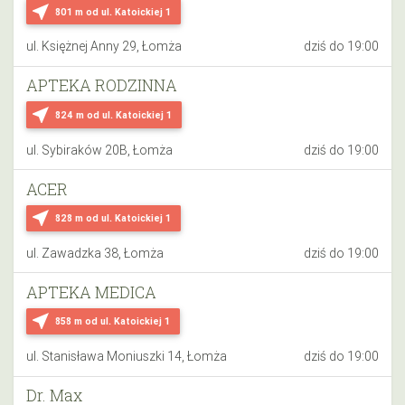
near_me
801 m
od ul. Katoickiej 1
ul. Księżnej Anny 29, Łomża
dziś do 19:00
APTEKA RODZINNA
near_me
824 m
od ul. Katoickiej 1
ul. Sybiraków 20B, Łomża
dziś do 19:00
ACER
near_me
828 m
od ul. Katoickiej 1
ul. Zawadzka 38, Łomża
dziś do 19:00
APTEKA MEDICA
near_me
858 m
od ul. Katoickiej 1
ul. Stanisława Moniuszki 14, Łomża
dziś do 19:00
Dr. Max