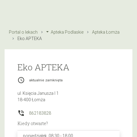
Portal o lekach
Apteka Podlaskie
Apteka Łomża
Eko APTEKA
Eko APTEKA
access_time
aktualnie zamknięta
ul. Księcia Janusza I 1
18-400 Łomża
phone_in_talk
862183828
Kiedy otwarte?
poniedziałek, 08:30 - 18:00