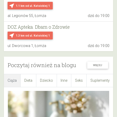
near_me
1.1 km
od ul. Katoickiej 1
al. Legionów 55, Łomża
dziś do 19:00
DOZ Apteka. Dbam o Zdrowie
near_me
1.3 km
od ul. Katoickiej 1
ul. Dworcowa 1, Łomża
dziś do 19:00
Poczytaj również na blogu
WIĘCEJ
Ciąża
Dieta
Dziecko
Inne
Seks
Suplementy