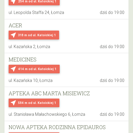
near_me
254 m
od ul. Katoickiej 1
ul. Leopolda Staffa 24, Łomża
dziś do 19:00
ACER
near_me
318 m
od ul. Katoickiej 1
ul. Kazańska 2, Łomża
dziś do 19:00
MEDICINES
near_me
414 m
od ul. Katoickiej 1
ul. Kazańska 10, Łomża
dziś do 19:00
APTEKA ABC MARTA MISIEWICZ
near_me
584 m
od ul. Katoickiej 1
ul. Stanisława Małachowskiego 6, Łomża
dziś do 19:00
NOWA APTEKA RODZINNA EPIDAUROS