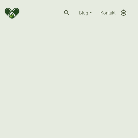
search
gps_fixed
Blog
Kontakt