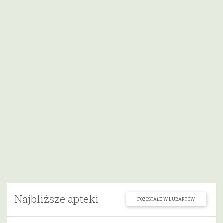
Najbliższe apteki
POZOSTAŁE W LUBARTÓW