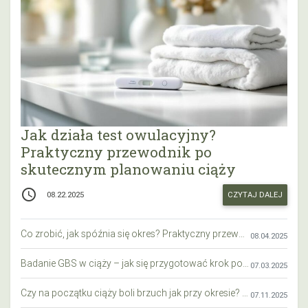
Jak działa test owulacyjny?
Praktyczny przewodnik po
skutecznym planowaniu ciąży
access_time
CZYTAJ DALEJ
08.22.2025
Co zrobić, jak spóźnia się okres? Praktyczny przewodnik krok po kroku
08.04.2025
Badanie GBS w ciąży – jak się przygotować krok po kroku?
07.03.2025
Czy na początku ciąży boli brzuch jak przy okresie? Wyjaśniamy objawy i różnice
07.11.2025