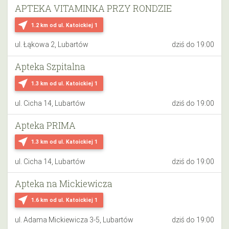
APTEKA VITAMINKA PRZY RONDZIE
near_me
1.2 km
od ul. Katoickiej 1
ul. Łąkowa 2, Lubartów
dziś do 19:00
Apteka Szpitalna
near_me
1.3 km
od ul. Katoickiej 1
ul. Cicha 14, Lubartów
dziś do 19:00
Apteka PRIMA
near_me
1.3 km
od ul. Katoickiej 1
ul. Cicha 14, Lubartów
dziś do 19:00
Apteka na Mickiewicza
near_me
1.6 km
od ul. Katoickiej 1
ul. Adama Mickiewicza 3-5, Lubartów
dziś do 19:00