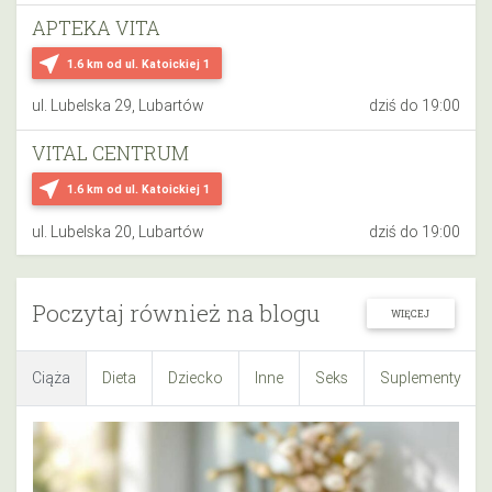
APTEKA VITA
near_me
1.6 km
od ul. Katoickiej 1
ul. Lubelska 29, Lubartów
dziś do 19:00
VITAL CENTRUM
near_me
1.6 km
od ul. Katoickiej 1
ul. Lubelska 20, Lubartów
dziś do 19:00
Poczytaj również na blogu
WIĘCEJ
Ciąża
Dieta
Dziecko
Inne
Seks
Suplementy