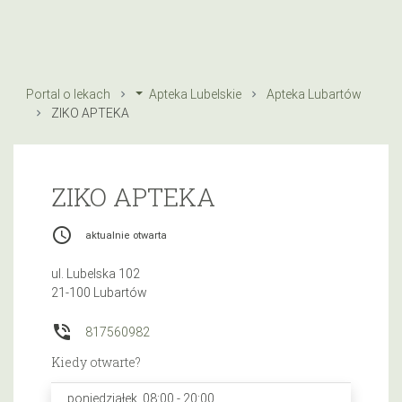
Portal o lekach
Apteka Lubelskie
Apteka Lubartów
ZIKO APTEKA
ZIKO APTEKA
access_time
aktualnie otwarta
ul. Lubelska 102
21-100 Lubartów
phone_in_talk
817560982
Kiedy otwarte?
poniedziałek, 08:00 - 20:00