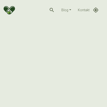
search
gps_fixed
Blog
Kontakt