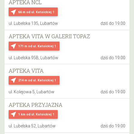
APTEKA NCL
near_me
66 m
od ul. Katoickiej 1
ul. Lubelska 135, Lubartów
dziś do 19:00
APTEKA VITA W GALERII TOPAZ
near_me
171 m
od ul. Katoickiej 1
ul. Lubelska 95B, Lubartów
dziś do 19:00
APTEKA VITA
near_me
214 m
od ul. Katoickiej 1
ul. Kolejowa 5, Lubartów
dziś do 19:00
APTEKA PRZYJAZNA
near_me
1 km
od ul. Katoickiej 1
ul. Lubelska 52, Lubartów
dziś do 19:00