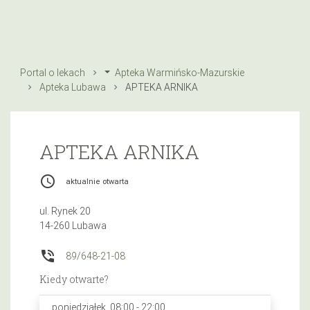
Portal o lekach
Apteka Warmińsko-Mazurskie
Apteka Lubawa
APTEKA ARNIKA
APTEKA ARNIKA
access_time
aktualnie otwarta
ul. Rynek 20
14-260 Lubawa
phone_in_talk
89/648-21-08
Kiedy otwarte?
poniedziałek, 08:00 - 22:00