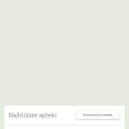
Najbliższe apteki
POZOSTAŁE W LUBAWA