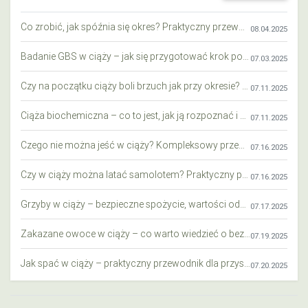
Co zrobić, jak spóźnia się okres? Praktyczny przewodnik krok po kroku
08.04.2025
Badanie GBS w ciąży – jak się przygotować krok po kroku?
07.03.2025
Czy na początku ciąży boli brzuch jak przy okresie? Wyjaśniamy objawy i różnice
07.11.2025
Ciąża biochemiczna – co to jest, jak ją rozpoznać i co warto wiedzieć?
07.11.2025
Czego nie można jeść w ciąży? Kompleksowy przewodnik dla przyszłych mam
07.16.2025
Czy w ciąży można latać samolotem? Praktyczny przewodnik dla przyszłych mam
07.16.2025
Grzyby w ciąży – bezpieczne spożycie, wartości odżywcze i zagrożenia
07.17.2025
Zakazane owoce w ciąży – co warto wiedzieć o bezpieczeństwie diety przyszłej mamy?
07.19.2025
Jak spać w ciąży – praktyczny przewodnik dla przyszłych mam
07.20.2025