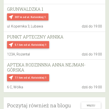
GRUNWALDZKA 1
near_me
307 m
od ul. Katoickiej 1
ul. Kopernika 3, Lubawa
dziś do 19:00
PUNKT APTECZNY ARNIKA
near_me
5.1 km
od ul. Katoickiej 1
123A, Rożental
dziś do 19:00
APTEKA RODZINNNA ANNA NEJMAN-
GÓRSKA
near_me
7.1 km
od ul. Katoickiej 1
6 C, Wólka
dziś do 19:00
Poczytaj również na blogu
WIĘCEJ