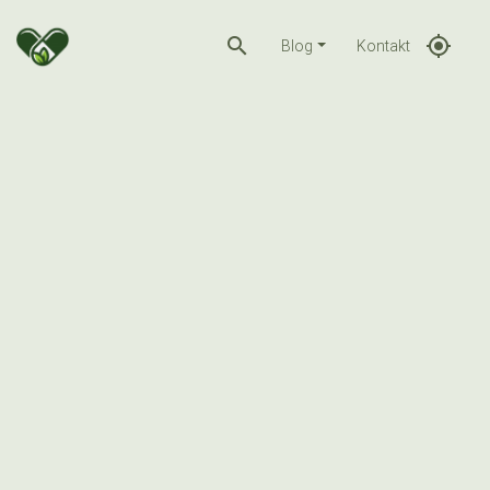
search
gps_fixed
Blog
Kontakt