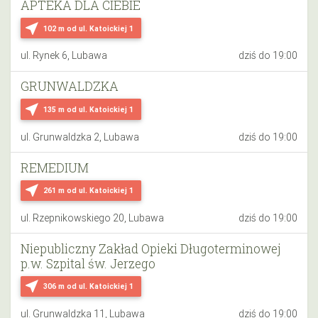
APTEKA DLA CIEBIE
near_me
102 m
od ul. Katoickiej 1
ul. Rynek 6, Lubawa
dziś do 19:00
GRUNWALDZKA
near_me
135 m
od ul. Katoickiej 1
ul. Grunwaldzka 2, Lubawa
dziś do 19:00
REMEDIUM
near_me
261 m
od ul. Katoickiej 1
ul. Rzepnikowskiego 20, Lubawa
dziś do 19:00
Niepubliczny Zakład Opieki Długoterminowej
p.w. Szpital św. Jerzego
near_me
306 m
od ul. Katoickiej 1
ul. Grunwaldzka 11, Lubawa
dziś do 19:00