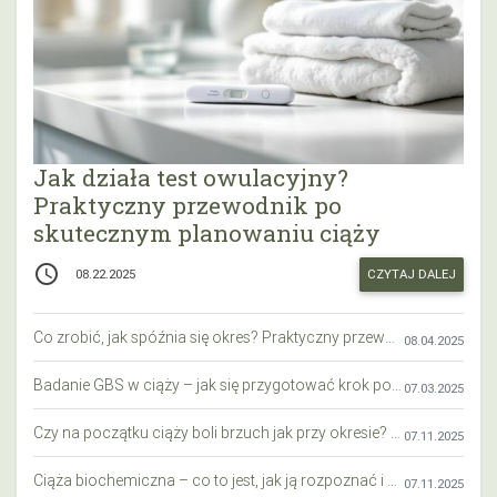
Jak działa test owulacyjny?
Praktyczny przewodnik po
skutecznym planowaniu ciąży
access_time
CZYTAJ DALEJ
08.22.2025
Co zrobić, jak spóźnia się okres? Praktyczny przewodnik krok po kroku
08.04.2025
Badanie GBS w ciąży – jak się przygotować krok po kroku?
07.03.2025
Czy na początku ciąży boli brzuch jak przy okresie? Wyjaśniamy objawy i różnice
07.11.2025
Ciąża biochemiczna – co to jest, jak ją rozpoznać i co warto wiedzieć?
07.11.2025