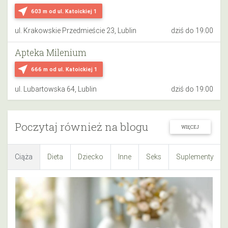
near_me
603 m
od ul. Katoickiej 1
ul. Krakowskie Przedmieście 23, Lublin
dziś do 19:00
Apteka Milenium
near_me
666 m
od ul. Katoickiej 1
ul. Lubartowska 64, Lublin
dziś do 19:00
Poczytaj również na blogu
WIĘCEJ
Ciąża
Dieta
Dziecko
Inne
Seks
Suplementy