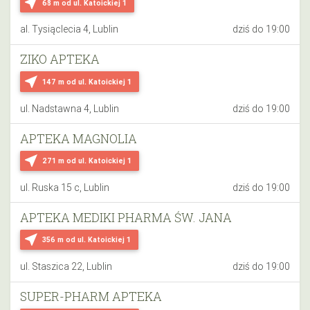
near_me
68 m
od ul. Katoickiej 1
al. Tysiąclecia 4, Lublin
dziś do 19:00
ZIKO APTEKA
near_me
147 m
od ul. Katoickiej 1
ul. Nadstawna 4, Lublin
dziś do 19:00
APTEKA MAGNOLIA
near_me
271 m
od ul. Katoickiej 1
ul. Ruska 15 c, Lublin
dziś do 19:00
APTEKA MEDIKI PHARMA ŚW. JANA
near_me
356 m
od ul. Katoickiej 1
ul. Staszica 22, Lublin
dziś do 19:00
SUPER-PHARM APTEKA