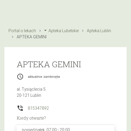
Portal o lekach
Apteka Lubelskie
Apteka Lublin
APTEKA GEMINI
APTEKA GEMINI
access_time
aktualnie zamknięta
al. Tysiąclecia 5
20-121 Lublin
phone_in_talk
815347892
Kiedy otwarte?
poniedziałek, 07:00 - 20:00