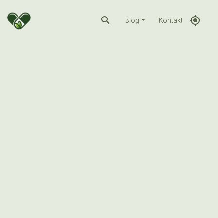
search
gps_fixed
Blog
Kontakt