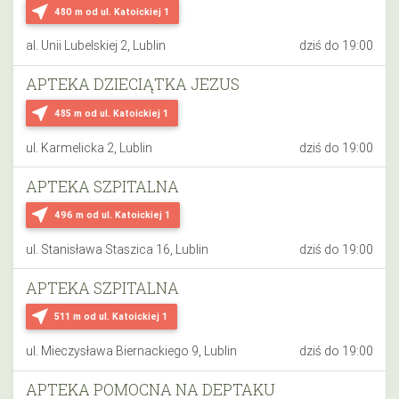
near_me
480 m
od ul. Katoickiej 1
al. Unii Lubelskiej 2, Lublin
dziś do 19:00
APTEKA DZIECIĄTKA JEZUS
near_me
485 m
od ul. Katoickiej 1
ul. Karmelicka 2, Lublin
dziś do 19:00
APTEKA SZPITALNA
near_me
496 m
od ul. Katoickiej 1
ul. Stanisława Staszica 16, Lublin
dziś do 19:00
APTEKA SZPITALNA
near_me
511 m
od ul. Katoickiej 1
ul. Mieczysława Biernackiego 9, Lublin
dziś do 19:00
APTEKA POMOCNA NA DEPTAKU