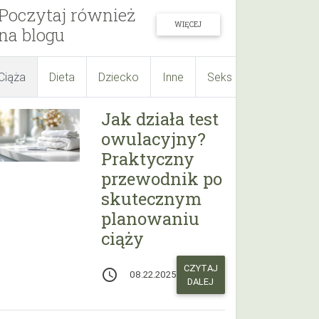
Poczytaj również
WIĘCEJ
na blogu
Ciąża
Dieta
Dziecko
Inne
Seks
Suplementy
Jak działa test
owulacyjny?
Praktyczny
przewodnik po
skutecznym
planowaniu
ciąży
CZYTAJ
access_time
08.22.2025
DALEJ