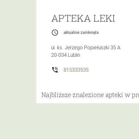
APTEKA LEKI
access_time
aktualnie zamknięta
ul. ks. Jerzego Popiełuszki 35 A
20-034 Lublin
phone_in_talk
815333535
Najbliższe znalezione apteki w p