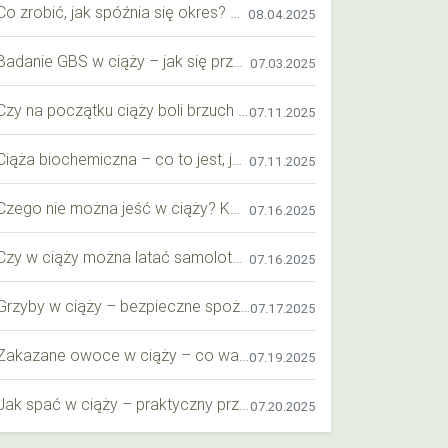
Co zrobić, jak spóźnia się okres? Praktyczny przewodnik krok po kroku
08.04.2025
Badanie GBS w ciąży – jak się przygotować krok po kroku?
07.03.2025
Czy na początku ciąży boli brzuch jak przy okresie? Wyjaśniamy objawy i różnice
07.11.2025
Ciąża biochemiczna – co to jest, jak ją rozpoznać i co warto wiedzieć?
07.11.2025
Czego nie można jeść w ciąży? Kompleksowy przewodnik dla przyszłych mam
07.16.2025
Czy w ciąży można latać samolotem? Praktyczny przewodnik dla przyszłych mam
07.16.2025
Grzyby w ciąży – bezpieczne spożycie, wartości odżywcze i zagrożenia
07.17.2025
Zakazane owoce w ciąży – co warto wiedzieć o bezpieczeństwie diety przyszłej mamy?
07.19.2025
Jak spać w ciąży – praktyczny przewodnik dla przyszłych mam
07.20.2025