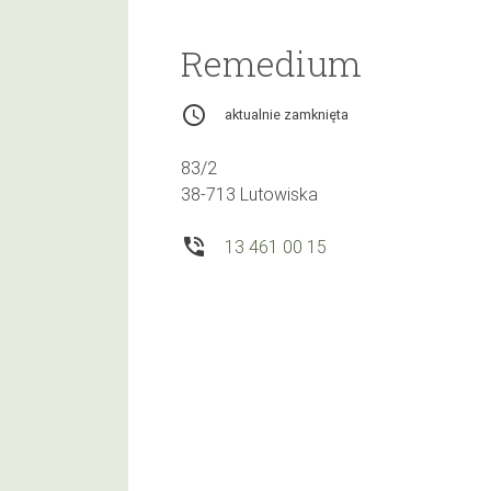
Remedium
access_time
aktualnie zamknięta
83/2
38-713 Lutowiska
phone_in_talk
13 461 00 15