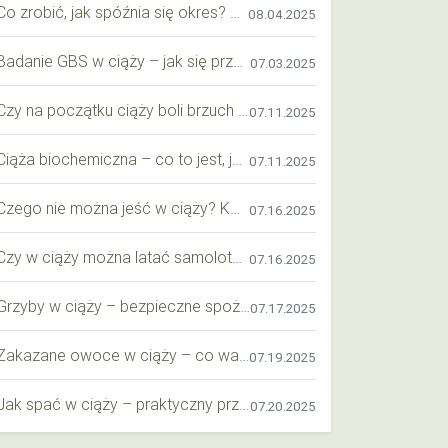
Co zrobić, jak spóźnia się okres? Praktyczny przewodnik krok po kroku
08.04.2025
Badanie GBS w ciąży – jak się przygotować krok po kroku?
07.03.2025
Czy na początku ciąży boli brzuch jak przy okresie? Wyjaśniamy objawy i różnice
07.11.2025
Ciąża biochemiczna – co to jest, jak ją rozpoznać i co warto wiedzieć?
07.11.2025
Czego nie można jeść w ciąży? Kompleksowy przewodnik dla przyszłych mam
07.16.2025
Czy w ciąży można latać samolotem? Praktyczny przewodnik dla przyszłych mam
07.16.2025
Grzyby w ciąży – bezpieczne spożycie, wartości odżywcze i zagrożenia
07.17.2025
Zakazane owoce w ciąży – co warto wiedzieć o bezpieczeństwie diety przyszłej mamy?
07.19.2025
Jak spać w ciąży – praktyczny przewodnik dla przyszłych mam
07.20.2025