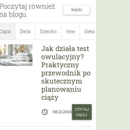
Poczytaj również
WIĘCEJ
na blogu
Ciąża
Dieta
Dziecko
Inne
Seks
Suplementy
Jak działa test
owulacyjny?
Praktyczny
przewodnik po
skutecznym
planowaniu
ciąży
CZYTAJ
access_time
08.22.2025
DALEJ