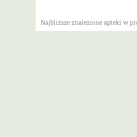
Najbliższe znalezione apteki w p