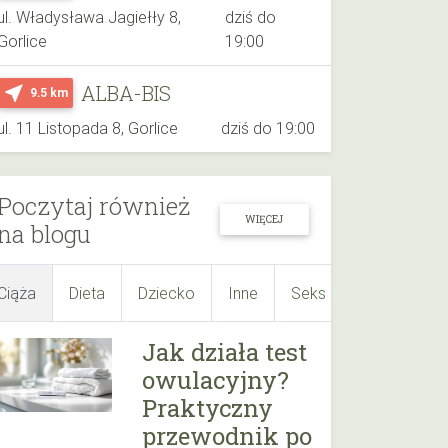
ul. Władysława Jagiełły 8,
dziś do
Gorlice
19:00
ALBA-BIS
near_me
9.5 km
ul. 11 Listopada 8, Gorlice
dziś do 19:00
Poczytaj również
WIĘCEJ
na blogu
Ciąża
Dieta
Dziecko
Inne
Seks
Suplementy
Jak działa test
owulacyjny?
Praktyczny
przewodnik po