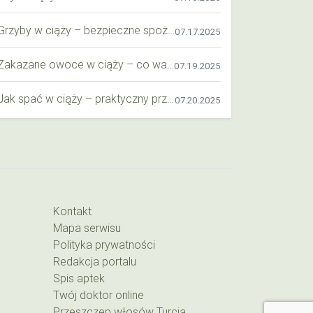
Grzyby w ciąży – bezpieczne spożycie, wartości odżywcze i zagrożenia
07.17.2025
Zakazane owoce w ciąży – co warto wiedzieć o bezpieczeństwie diety przyszłej mamy?
07.19.2025
Jak spać w ciąży – praktyczny przewodnik dla przyszłych mam
07.20.2025
Kontakt
Mapa serwisu
Polityka prywatności
Redakcja portalu
Spis aptek
Twój doktor online
Przeszczep włosów Turcja