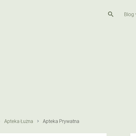
search
Blog
Apteka Łużna
Apteka Prywatna