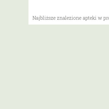
Najbliższe znalezione apteki w p