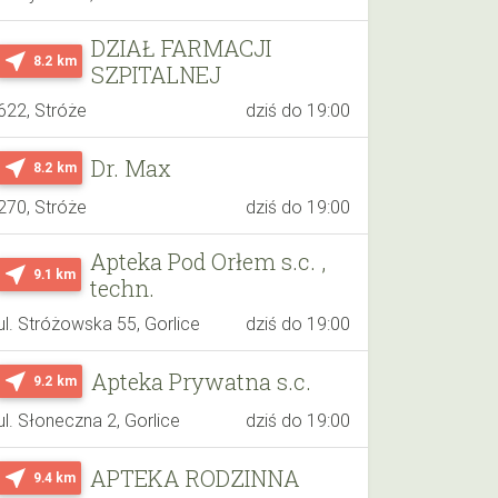
DZIAŁ FARMACJI
near_me
8.2 km
SZPITALNEJ
622, Stróże
dziś do 19:00
Dr. Max
near_me
8.2 km
270, Stróże
dziś do 19:00
Apteka Pod Orłem s.c. ,
near_me
9.1 km
techn.
ul. Stróżowska 55, Gorlice
dziś do 19:00
Apteka Prywatna s.c.
near_me
9.2 km
ul. Słoneczna 2, Gorlice
dziś do 19:00
APTEKA RODZINNA
near_me
9.4 km