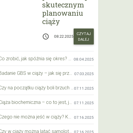
skutecznym
planowaniu
ciąży
CZYTAJ
access_time
08.22.2025
DALEJ
Co zrobić, jak spóźnia się okres? Praktyczny przewodnik krok po kroku
08.04.2025
Badanie GBS w ciąży – jak się przygotować krok po kroku?
07.03.2025
Czy na początku ciąży boli brzuch jak przy okresie? Wyjaśniamy objawy i różnice
07.11.2025
Ciąża biochemiczna – co to jest, jak ją rozpoznać i co warto wiedzieć?
07.11.2025
Czego nie można jeść w ciąży? Kompleksowy przewodnik dla przyszłych mam
07.16.2025
Czy w ciąży można latać samolotem? Praktyczny przewodnik dla przyszłych mam
07.16.2025