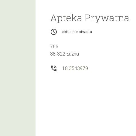
Apteka Prywatna
access_time
aktualnie otwarta
766
38-322 Łużna
phone_in_talk
18 3543979