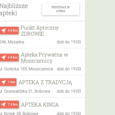
Najbliższe
POZOSTAŁE W
apteki
ŁUŻNA
Punkt Apteczny
near_me
4.3 km
ZDROWIE
246, Mszanka
dziś do 19:00
Apteka Prywatna w
near_me
4.9 km
Moszczenicy
ul. Gorlicka 185, Moszczenica
dziś do 19:00
APTEKA Z TRADYCJĄ
near_me
7 km
ul. Grunwaldzka 51, Bobowa
dziś do 19:00
APTEKA KINGA
near_me
7.9 km
ul. Rynek 28, Bobowa
dziś do 19:00