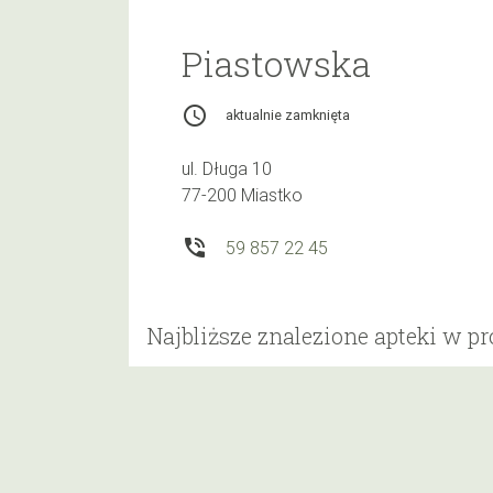
Piastowska
access_time
aktualnie zamknięta
ul. Długa 10
77-200 Miastko
phone_in_talk
59 857 22 45
Najbliższe znalezione apteki w p