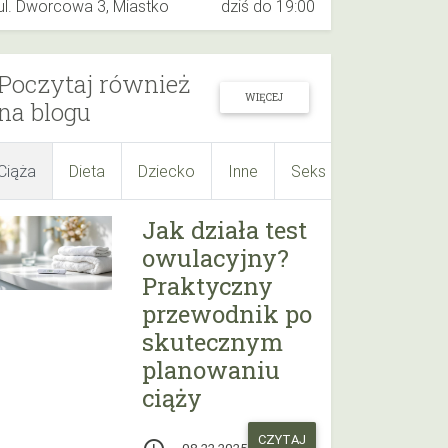
ul. Dworcowa 3, Miastko
dziś do 19:00
Poczytaj również
WIĘCEJ
na blogu
Ciąża
Dieta
Dziecko
Inne
Seks
Suplementy
Jak działa test
owulacyjny?
Praktyczny
przewodnik po
skutecznym
planowaniu
ciąży
CZYTAJ