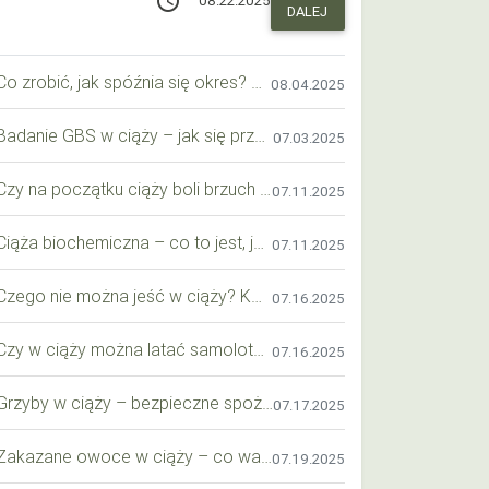
access_time
08.22.2025
DALEJ
Co zrobić, jak spóźnia się okres? Praktyczny przewodnik krok po kroku
08.04.2025
Badanie GBS w ciąży – jak się przygotować krok po kroku?
07.03.2025
Czy na początku ciąży boli brzuch jak przy okresie? Wyjaśniamy objawy i różnice
07.11.2025
Ciąża biochemiczna – co to jest, jak ją rozpoznać i co warto wiedzieć?
07.11.2025
Czego nie można jeść w ciąży? Kompleksowy przewodnik dla przyszłych mam
07.16.2025
Czy w ciąży można latać samolotem? Praktyczny przewodnik dla przyszłych mam
07.16.2025
Grzyby w ciąży – bezpieczne spożycie, wartości odżywcze i zagrożenia
07.17.2025
Zakazane owoce w ciąży – co warto wiedzieć o bezpieczeństwie diety przyszłej mamy?
07.19.2025