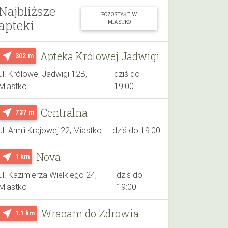
Najbliższe
POZOSTAŁE W
apteki
MIASTKO
Apteka Królowej Jadwigi
near_me
302 m
ul. Królowej Jadwigi 12B,
dziś do
Miastko
19:00
Centralna
near_me
737 m
ul. Armii Krajowej 22, Miastko
dziś do 19:00
Nova
near_me
1 km
ul. Kazimierza Wielkiego 24,
dziś do
Miastko
19:00
Wracam do Zdrowia
near_me
1.1 km