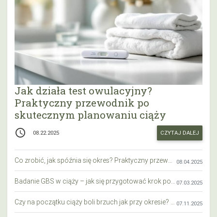
Jak działa test owulacyjny?
Praktyczny przewodnik po
skutecznym planowaniu ciąży
access_time
CZYTAJ DALEJ
08.22.2025
Co zrobić, jak spóźnia się okres? Praktyczny przewodnik krok po kroku
08.04.2025
Badanie GBS w ciąży – jak się przygotować krok po kroku?
07.03.2025
Czy na początku ciąży boli brzuch jak przy okresie? Wyjaśniamy objawy i różnice
07.11.2025