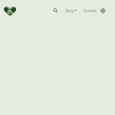
search
gps_fixed
Blog
Kontakt