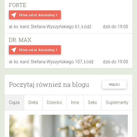
FORTE
near_me
10 km
od ul. Katoickiej 1
al. ks. kard. Stefana Wyszyńskiego 61, Łódź
dziś do 19:00
DR. MAX
near_me
10 km
od ul. Katoickiej 1
al. ks. kard. Stefana Wyszyńskiego 107, Łódź
dziś do 19:00
Poczytaj również na blogu
WIĘCEJ
Ciąża
Dieta
Dziecko
Inne
Seks
Suplementy