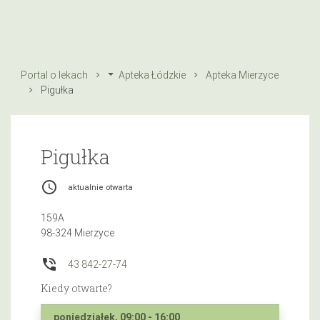
Portal o lekach
Apteka Łódzkie
Apteka Mierzyce
Pigułka
Pigułka
access_time
aktualnie otwarta
159A
98-324 Mierzyce
phone_in_talk
43 842-27-74
Kiedy otwarte?
poniedziałek, 09:00 - 16:00