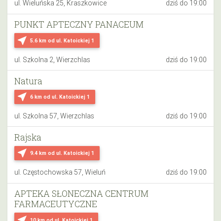
ul. Wieluńska 25, Kraszkowice
dziś do 19:00
PUNKT APTECZNY PANACEUM
near_me
5.6 km
od ul. Katoickiej 1
ul. Szkolna 2, Wierzchlas
dziś do 19:00
Natura
near_me
6 km
od ul. Katoickiej 1
ul. Szkolna 57, Wierzchlas
dziś do 19:00
Rajska
near_me
9.4 km
od ul. Katoickiej 1
ul. Częstochowska 57, Wieluń
dziś do 19:00
APTEKA SŁONECZNA CENTRUM
FARMACEUTYCZNE
near_me
10 km
od ul. Katoickiej 1