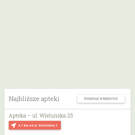
Najbliższe apteki
POZOSTAŁE W MIERZYCE
Apteka – ul. Wieluńska 25
near_me
4.1 km
od ul. Katoickiej 1