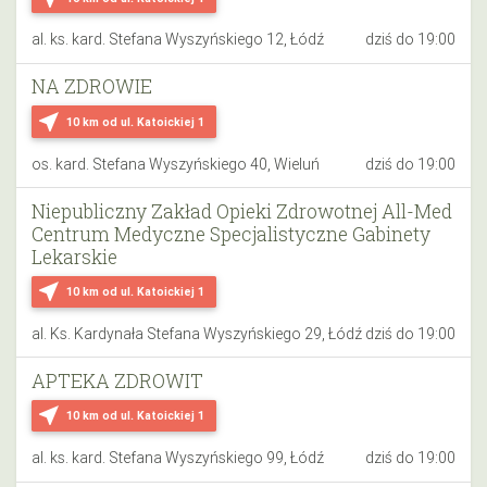
al. ks. kard. Stefana Wyszyńskiego 12, Łódź
dziś do 19:00
NA ZDROWIE
near_me
10 km
od ul. Katoickiej 1
os. kard. Stefana Wyszyńskiego 40, Wieluń
dziś do 19:00
Niepubliczny Zakład Opieki Zdrowotnej All-Med
Centrum Medyczne Specjalistyczne Gabinety
Lekarskie
near_me
10 km
od ul. Katoickiej 1
al. Ks. Kardynała Stefana Wyszyńskiego 29, Łódź
dziś do 19:00
APTEKA ZDROWIT
near_me
10 km
od ul. Katoickiej 1
al. ks. kard. Stefana Wyszyńskiego 99, Łódź
dziś do 19:00