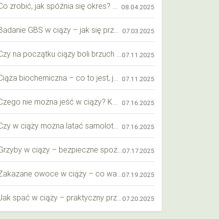
Co zrobić, jak spóźnia się okres? Praktyczny przewodnik krok po kroku
08.04.2025
Badanie GBS w ciąży – jak się przygotować krok po kroku?
07.03.2025
Czy na początku ciąży boli brzuch jak przy okresie? Wyjaśniamy objawy i różnice
07.11.2025
Ciąża biochemiczna – co to jest, jak ją rozpoznać i co warto wiedzieć?
07.11.2025
Czego nie można jeść w ciąży? Kompleksowy przewodnik dla przyszłych mam
07.16.2025
Czy w ciąży można latać samolotem? Praktyczny przewodnik dla przyszłych mam
07.16.2025
Grzyby w ciąży – bezpieczne spożycie, wartości odżywcze i zagrożenia
07.17.2025
Zakazane owoce w ciąży – co warto wiedzieć o bezpieczeństwie diety przyszłej mamy?
07.19.2025
Jak spać w ciąży – praktyczny przewodnik dla przyszłych mam
07.20.2025