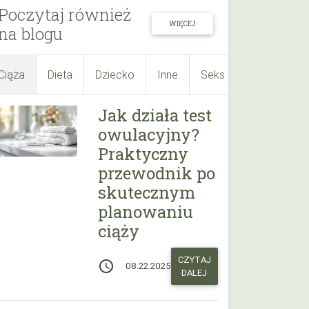
Poczytaj również
WIĘCEJ
na blogu
Ciąża
Dieta
Dziecko
Inne
Seks
Suplementy
Jak działa test
owulacyjny?
Praktyczny
przewodnik po
skutecznym
planowaniu
ciąży
CZYTAJ
access_time
08.22.2025
DALEJ