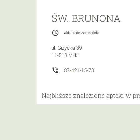
ŚW. BRUNONA
access_time
aktualnie zamknięta
ul. Giżycka 39
11-513 Miłki
phone_in_talk
87-421-15-73
Najbliższe znalezione apteki w p