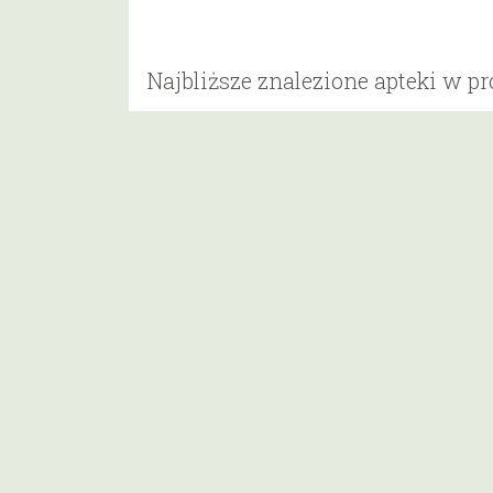
Najbliższe znalezione apteki w p