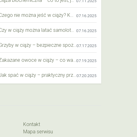
07.11.2025
Czego nie można jeść w ciąży? Kompleksowy przewodnik dla przyszłych mam
07.16.2025
Czy w ciąży można latać samolotem? Praktyczny przewodnik dla przyszłych mam
07.16.2025
Grzyby w ciąży – bezpieczne spożycie, wartości odżywcze i zagrożenia
07.17.2025
Zakazane owoce w ciąży – co warto wiedzieć o bezpieczeństwie diety przyszłej mamy?
07.19.2025
Jak spać w ciąży – praktyczny przewodnik dla przyszłych mam
07.20.2025
Kontakt
Mapa serwisu