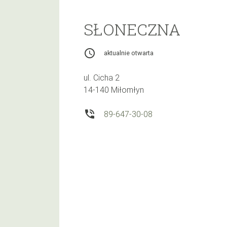
SŁONECZNA
access_time
aktualnie otwarta
ul. Cicha 2
14-140 Miłomłyn
phone_in_talk
89-647-30-08