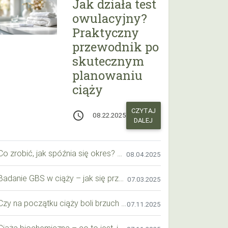
Jak działa test
owulacyjny?
Praktyczny
przewodnik po
skutecznym
planowaniu
ciąży
CZYTAJ
access_time
08.22.2025
DALEJ
Co zrobić, jak spóźnia się okres? Praktyczny przewodnik krok po kroku
08.04.2025
Badanie GBS w ciąży – jak się przygotować krok po kroku?
07.03.2025
Czy na początku ciąży boli brzuch jak przy okresie? Wyjaśniamy objawy i różnice
07.11.2025
Ciąża biochemiczna – co to jest, jak ją rozpoznać i co warto wiedzieć?