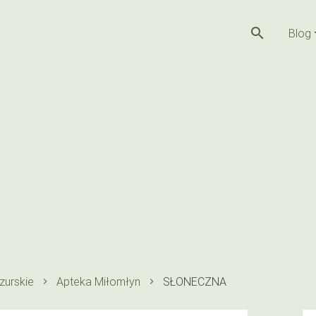
search
Blog
urskie
Apteka Miłomłyn
SŁONECZNA