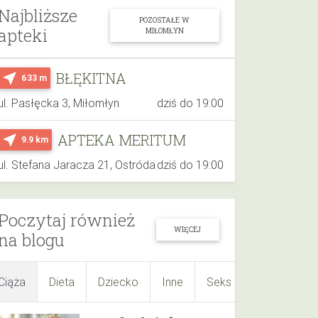
Najbliższe
POZOSTAŁE W
apteki
MIŁOMŁYN
BŁĘKITNA
near_me
633 m
ul. Pasłęcka 3, Miłomłyn
dziś do 19:00
APTEKA MERITUM
near_me
9.9 km
ul. Stefana Jaracza 21, Ostróda
dziś do 19:00
Poczytaj również
WIĘCEJ
na blogu
Ciąża
Dieta
Dziecko
Inne
Seks
Suplementy