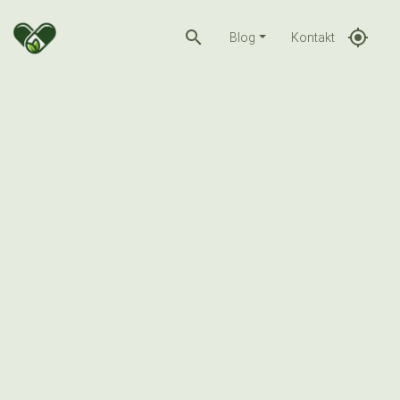
search
gps_fixed
Blog
Kontakt