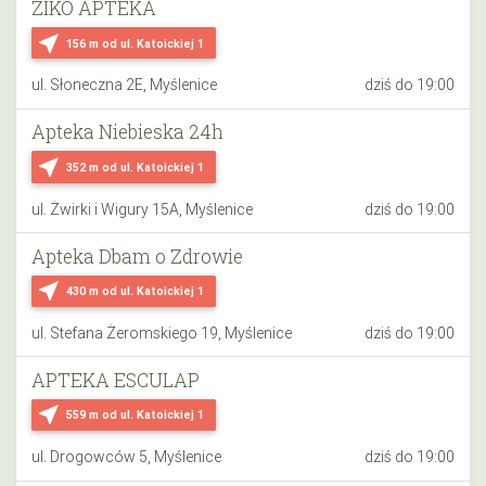
ZIKO APTEKA
near_me
156 m
od ul. Katoickiej 1
ul. Słoneczna 2E, Myślenice
dziś do 19:00
Apteka Niebieska 24h
near_me
352 m
od ul. Katoickiej 1
ul. Żwirki i Wigury 15A, Myślenice
dziś do 19:00
Apteka Dbam o Zdrowie
near_me
430 m
od ul. Katoickiej 1
ul. Stefana Żeromskiego 19, Myślenice
dziś do 19:00
APTEKA ESCULAP
near_me
559 m
od ul. Katoickiej 1
ul. Drogowców 5, Myślenice
dziś do 19:00