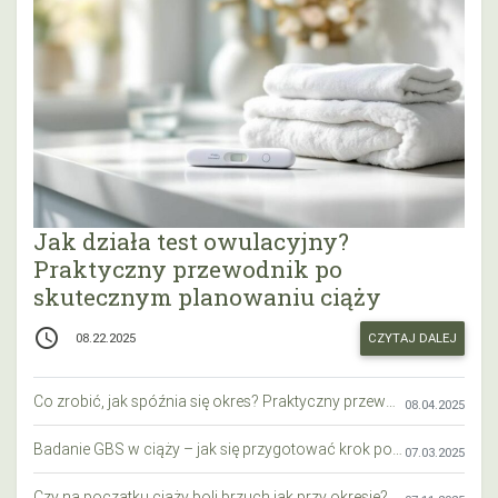
Jak działa test owulacyjny?
Praktyczny przewodnik po
skutecznym planowaniu ciąży
access_time
CZYTAJ DALEJ
08.22.2025
Co zrobić, jak spóźnia się okres? Praktyczny przewodnik krok po kroku
08.04.2025
Badanie GBS w ciąży – jak się przygotować krok po kroku?
07.03.2025
Czy na początku ciąży boli brzuch jak przy okresie? Wyjaśniamy objawy i różnice