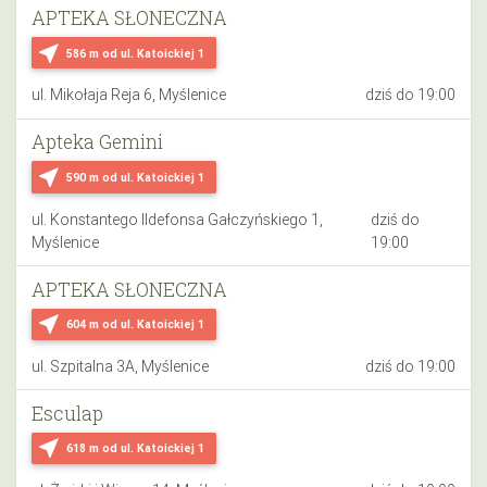
APTEKA SŁONECZNA
near_me
586 m
od ul. Katoickiej 1
ul. Mikołaja Reja 6, Myślenice
dziś do 19:00
Apteka Gemini
near_me
590 m
od ul. Katoickiej 1
ul. Konstantego Ildefonsa Gałczyńskiego 1,
dziś do
Myślenice
19:00
APTEKA SŁONECZNA
near_me
604 m
od ul. Katoickiej 1
ul. Szpitalna 3A, Myślenice
dziś do 19:00
Esculap
near_me
618 m
od ul. Katoickiej 1