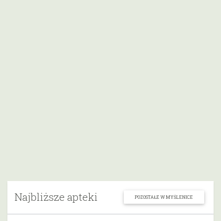
Najbliższe apteki
POZOSTAŁE W MYŚLENICE