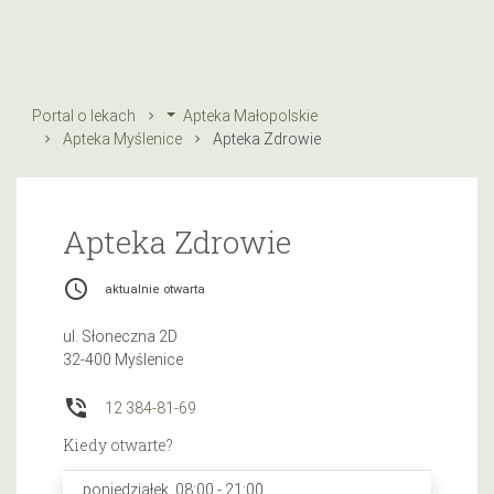
Portal o lekach
Apteka Małopolskie
Apteka Myślenice
Apteka Zdrowie
Apteka Zdrowie
access_time
aktualnie otwarta
ul. Słoneczna 2D
32-400 Myślenice
phone_in_talk
12 384-81-69
Kiedy otwarte?
poniedziałek, 08:00 - 21:00