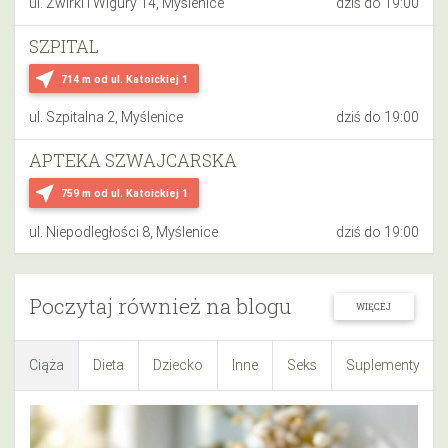
ul. Żwirki i Wigury 14, Myślenice
dziś do 19:00
SZPITAL
near_me
714 m
od ul. Katoickiej 1
ul. Szpitalna 2, Myślenice
dziś do 19:00
APTEKA SZWAJCARSKA
near_me
759 m
od ul. Katoickiej 1
ul. Niepodległości 8, Myślenice
dziś do 19:00
Poczytaj również na blogu
WIĘCEJ
Ciąża
Dieta
Dziecko
Inne
Seks
Suplementy