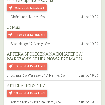
Zdrowia Spółka Akcyjna
near_me
944 m
od ul. Katoickiej 1
ul. Oleśnicka 4, Namysłów
dziś do 19:00
Dr.Max
near_me
1.1 km
od ul. Katoickiej 1
ul. Sikorskiego 12, Namysłów
dziś do 19:00
APTEKA SPOŁECZNA NA BOHATERÓW
WARSZAWY GRUPA NOWA FARMACJA
near_me
1.3 km
od ul. Katoickiej 1
ul. Bohaterów Warszawy 17, Namysłów
dziś do 19:00
APTEKA RODZINNA
near_me
1.3 km
od ul. Katoickiej 1
ul. Adama Mickiewicza 8A, Namysłów
dziś do 19:00