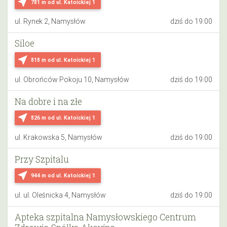
near_me
781 m
od ul. Katoickiej 1
ul. Rynek 2, Namysłów
dziś do 19:00
Siloe
near_me
818 m
od ul. Katoickiej 1
ul. Obrońców Pokoju 10, Namysłów
dziś do 19:00
Na dobre i na złe
near_me
826 m
od ul. Katoickiej 1
ul. Krakowska 5, Namysłów
dziś do 19:00
Przy Szpitalu
near_me
944 m
od ul. Katoickiej 1
ul. ul. Oleśnicka 4, Namysłów
dziś do 19:00
Apteka szpitalna Namysłowskiego Centrum