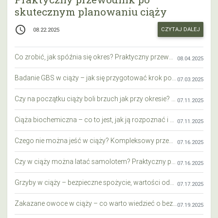
skutecznym planowaniu ciąży
access_time
CZYTAJ DALEJ
08.22.2025
Co zrobić, jak spóźnia się okres? Praktyczny przewodnik krok po kroku
08.04.2025
Badanie GBS w ciąży – jak się przygotować krok po kroku?
07.03.2025
Czy na początku ciąży boli brzuch jak przy okresie? Wyjaśniamy objawy i różnice
07.11.2025
Ciąża biochemiczna – co to jest, jak ją rozpoznać i co warto wiedzieć?
07.11.2025
Czego nie można jeść w ciąży? Kompleksowy przewodnik dla przyszłych mam
07.16.2025
Czy w ciąży można latać samolotem? Praktyczny przewodnik dla przyszłych mam
07.16.2025
Grzyby w ciąży – bezpieczne spożycie, wartości odżywcze i zagrożenia
07.17.2025
Zakazane owoce w ciąży – co warto wiedzieć o bezpieczeństwie diety przyszłej mamy?
07.19.2025