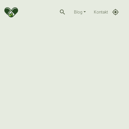
search
gps_fixed
Blog
Kontakt