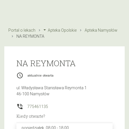
Portal o lekach
Apteka Opolskie
Apteka Namysłów
NA REYMONTA
NA REYMONTA
access_time
aktualnie otwarta
ul. Władysława Stanisława Reymonta 1
46-100 Namysłów
phone_in_talk
775461135
Kiedy otwarte?
poniedziałek, 08:00 - 18:00