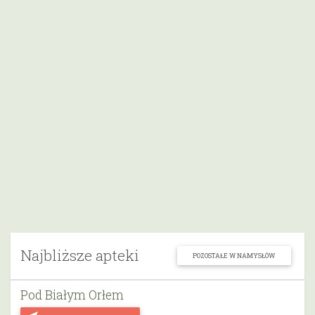
Najbliższe apteki
POZOSTAŁE W NAMYSŁÓW
Pod Białym Orłem