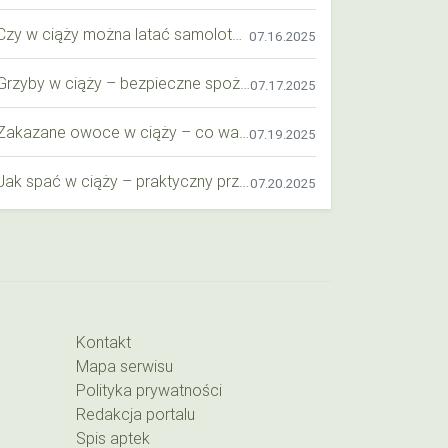
Czy w ciąży można latać samolotem? Praktyczny przewodnik dla przyszłych mam
07.16.2025
Grzyby w ciąży – bezpieczne spożycie, wartości odżywcze i zagrożenia
07.17.2025
Zakazane owoce w ciąży – co warto wiedzieć o bezpieczeństwie diety przyszłej mamy?
07.19.2025
Jak spać w ciąży – praktyczny przewodnik dla przyszłych mam
07.20.2025
Kontakt
Mapa serwisu
Polityka prywatności
Redakcja portalu
Spis aptek