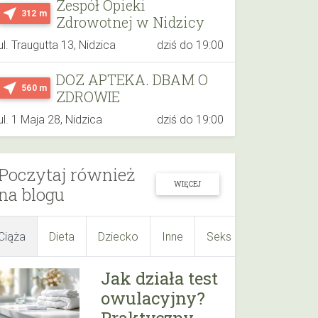
Zespół Opieki
near_me
312 m
Zdrowotnej w Nidzicy
ul. Traugutta 13, Nidzica
dziś do 19:00
DOZ APTEKA. DBAM O
near_me
560 m
ZDROWIE
ul. 1 Maja 28, Nidzica
dziś do 19:00
Poczytaj również
WIĘCEJ
na blogu
Ciąża
Dieta
Dziecko
Inne
Seks
Suplementy
Jak działa test
owulacyjny?
Praktyczny