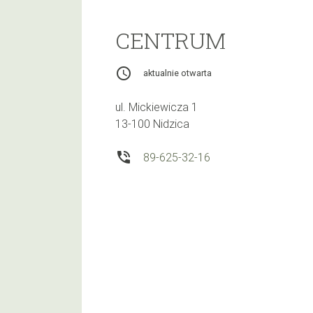
CENTRUM
access_time
aktualnie otwarta
ul. Mickiewicza 1
13-100 Nidzica
phone_in_talk
89-625-32-16