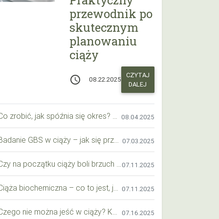
przewodnik po
skutecznym
planowaniu
ciąży
CZYTAJ
access_time
08.22.2025
DALEJ
Co zrobić, jak spóźnia się okres? Praktyczny przewodnik krok po kroku
08.04.2025
Badanie GBS w ciąży – jak się przygotować krok po kroku?
07.03.2025
Czy na początku ciąży boli brzuch jak przy okresie? Wyjaśniamy objawy i różnice
07.11.2025
Ciąża biochemiczna – co to jest, jak ją rozpoznać i co warto wiedzieć?
07.11.2025
Czego nie można jeść w ciąży? Kompleksowy przewodnik dla przyszłych mam
07.16.2025