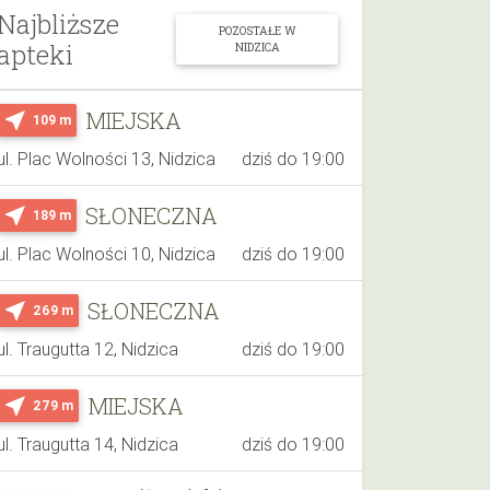
Najbliższe
POZOSTAŁE W
apteki
NIDZICA
MIEJSKA
near_me
109 m
ul. Plac Wolności 13, Nidzica
dziś do 19:00
SŁONECZNA
near_me
189 m
ul. Plac Wolności 10, Nidzica
dziś do 19:00
SŁONECZNA
near_me
269 m
ul. Traugutta 12, Nidzica
dziś do 19:00
MIEJSKA
near_me
279 m
ul. Traugutta 14, Nidzica
dziś do 19:00