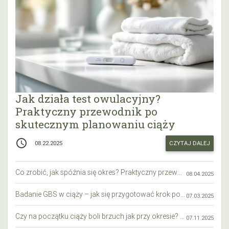
Jak działa test owulacyjny?
Praktyczny przewodnik po
skutecznym planowaniu ciąży
access_time
CZYTAJ DALEJ
08.22.2025
Co zrobić, jak spóźnia się okres? Praktyczny przewodnik krok po kroku
08.04.2025
Badanie GBS w ciąży – jak się przygotować krok po kroku?
07.03.2025
Czy na początku ciąży boli brzuch jak przy okresie? Wyjaśniamy objawy i różnice
07.11.2025