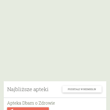
Najbliższe apteki
POZOSTAŁE W NIEMODLIN
Apteka Dbam o Zdrowie