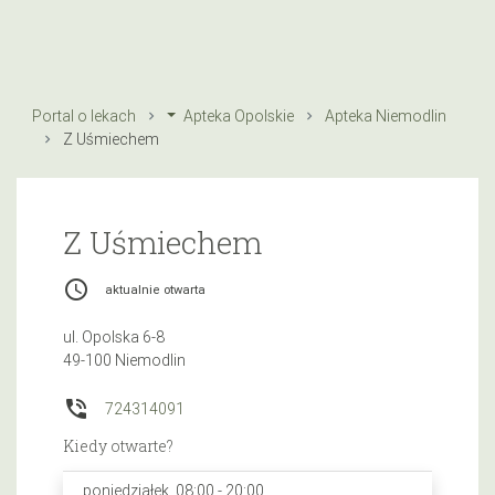
Portal o lekach
Apteka Opolskie
Apteka Niemodlin
Z Uśmiechem
Z Uśmiechem
access_time
aktualnie otwarta
ul. Opolska 6-8
49-100 Niemodlin
phone_in_talk
724314091
Kiedy otwarte?
poniedziałek, 08:00 - 20:00