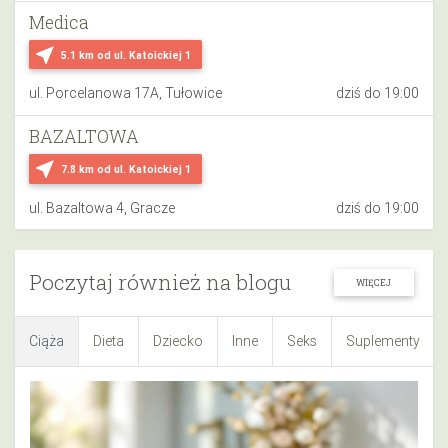
Medica
near_me
5.1 km
od ul. Katoickiej 1
ul. Porcelanowa 17A, Tułowice
dziś do 19:00
BAZALTOWA
near_me
7.8 km
od ul. Katoickiej 1
ul. Bazaltowa 4, Gracze
dziś do 19:00
Poczytaj również na blogu
WIĘCEJ
Ciąża
Dieta
Dziecko
Inne
Seks
Suplementy