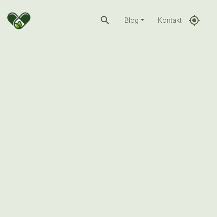
search
gps_fixed
Blog
Kontakt