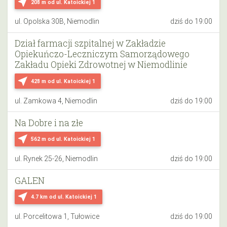
near_me
208 m
od ul. Katoickiej 1
ul. Opolska 30B, Niemodlin
dziś do 19:00
Dział farmacji szpitalnej w Zakładzie
Opiekuńczo-Leczniczym Samorządowego
Zakładu Opieki Zdrowotnej w Niemodlinie
near_me
428 m
od ul. Katoickiej 1
ul. Zamkowa 4, Niemodlin
dziś do 19:00
Na Dobre i na złe
near_me
562 m
od ul. Katoickiej 1
ul. Rynek 25-26, Niemodlin
dziś do 19:00
GALEN
near_me
4.7 km
od ul. Katoickiej 1
ul. Porcelitowa 1, Tułowice
dziś do 19:00