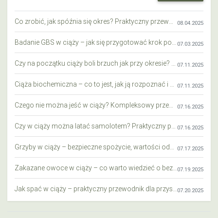
Co zrobić, jak spóźnia się okres? Praktyczny przewodnik krok po kroku
08.04.2025
Badanie GBS w ciąży – jak się przygotować krok po kroku?
07.03.2025
Czy na początku ciąży boli brzuch jak przy okresie? Wyjaśniamy objawy i różnice
07.11.2025
Ciąża biochemiczna – co to jest, jak ją rozpoznać i co warto wiedzieć?
07.11.2025
Czego nie można jeść w ciąży? Kompleksowy przewodnik dla przyszłych mam
07.16.2025
Czy w ciąży można latać samolotem? Praktyczny przewodnik dla przyszłych mam
07.16.2025
Grzyby w ciąży – bezpieczne spożycie, wartości odżywcze i zagrożenia
07.17.2025
Zakazane owoce w ciąży – co warto wiedzieć o bezpieczeństwie diety przyszłej mamy?
07.19.2025
Jak spać w ciąży – praktyczny przewodnik dla przyszłych mam
07.20.2025