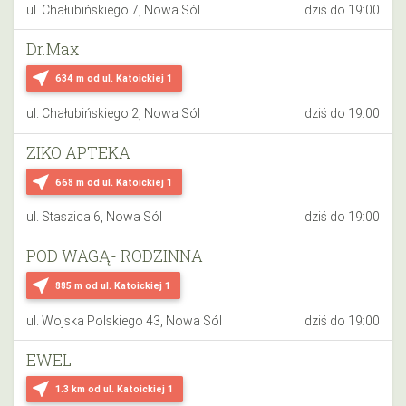
ul. Chałubińskiego 7, Nowa Sól
dziś do 19:00
Dr.Max
near_me
634 m
od ul. Katoickiej 1
ul. Chałubińskiego 2, Nowa Sól
dziś do 19:00
ZIKO APTEKA
near_me
668 m
od ul. Katoickiej 1
ul. Staszica 6, Nowa Sól
dziś do 19:00
POD WAGĄ- RODZINNA
near_me
885 m
od ul. Katoickiej 1
ul. Wojska Polskiego 43, Nowa Sól
dziś do 19:00
EWEL
near_me
1.3 km
od ul. Katoickiej 1