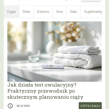
Ciąża
Dieta
Dziecko
Inne
Seks
Suplementy
Jak działa test owulacyjny?
Praktyczny przewodnik po
skutecznym planowaniu ciąży
access_time
CZYTAJ DALEJ
08.22.2025