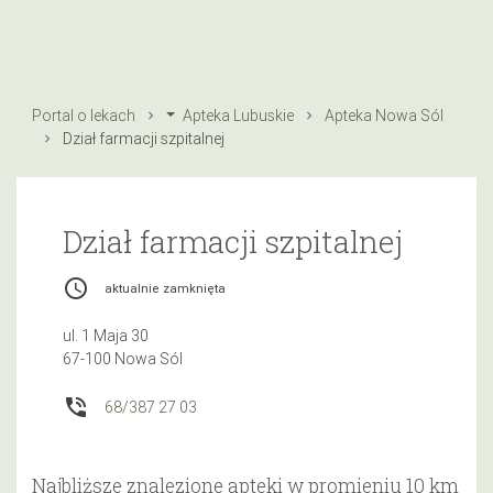
Portal o lekach
Apteka Lubuskie
Apteka Nowa Sól
Dział farmacji szpitalnej
Dział farmacji szpitalnej
access_time
aktualnie zamknięta
ul. 1 Maja 30
67-100 Nowa Sól
phone_in_talk
68/387 27 03
Najbliższe znalezione apteki w promieniu 10 km