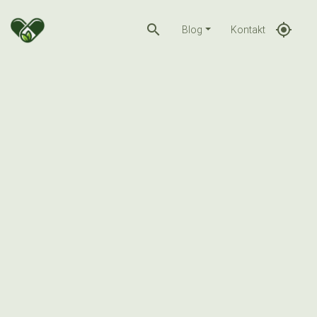
search
gps_fixed
Blog
Kontakt