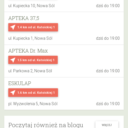
ul. Kupiecka 10, Nowa Sól
dziś do 19:00
APTEKA 37,5
near_me
1.4 km
od ul. Katoickiej 1
ul. Kupiecka 1, Nowa Sól
dziś do 19:00
APTEKA Dr. Max
near_me
1.5 km
od ul. Katoickiej 1
ul. Parkowa 2, Nowa Sól
dziś do 19:00
ESKULAP
near_me
1.6 km
od ul. Katoickiej 1
pl. Wyzwolenia 5, Nowa Sól
dziś do 19:00
Poczytaj również na blogu
WIĘCEJ