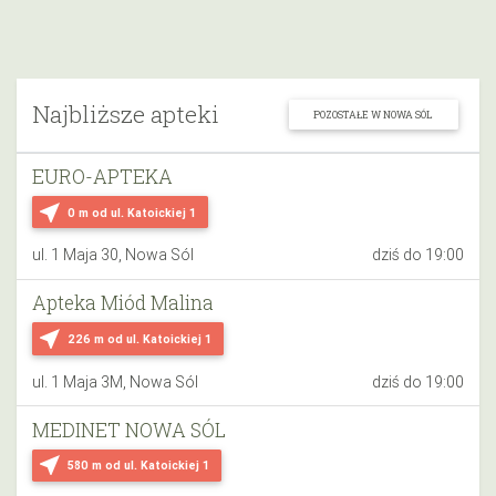
Najbliższe apteki
POZOSTAŁE W NOWA SÓL
EURO-APTEKA
near_me
0 m
od ul. Katoickiej 1
ul. 1 Maja 30, Nowa Sól
dziś do 19:00
Apteka Miód Malina
near_me
226 m
od ul. Katoickiej 1
ul. 1 Maja 3M, Nowa Sól
dziś do 19:00
MEDINET NOWA SÓL
near_me
580 m
od ul. Katoickiej 1