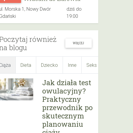
ul. Morska 1, Nowy Dwór
dziś do
Gdański
19:00
Poczytaj również
WIĘCEJ
na blogu
Ciąża
Dieta
Dziecko
Inne
Seks
Suplementy
Jak działa test
owulacyjny?
Praktyczny
przewodnik po
skutecznym
planowaniu
ciąży