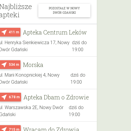
Najbliższe
POZOSTAŁE W NOWY
apteki
DWÓR GDAŃSKI
Apteka Centrum Leków
near_me
411 m
ul. Henryka Sienkiewicza 17, Nowy
dziś do
Dwór Gdański
19:00
Morska
near_me
534 m
ul. Marii Konopnickiej 4, Nowy
dziś do
Dwór Gdański
19:00
Apteka Dbam o Zdrowie
near_me
678 m
ul. Warszawska 2E, Nowy Dwór
dziś do
Gdański
19:00
Wracam do Zdrowia
near_me
715 m