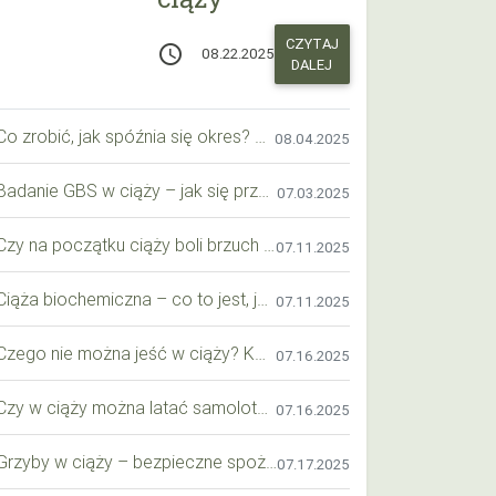
CZYTAJ
access_time
08.22.2025
DALEJ
Co zrobić, jak spóźnia się okres? Praktyczny przewodnik krok po kroku
08.04.2025
Badanie GBS w ciąży – jak się przygotować krok po kroku?
07.03.2025
Czy na początku ciąży boli brzuch jak przy okresie? Wyjaśniamy objawy i różnice
07.11.2025
Ciąża biochemiczna – co to jest, jak ją rozpoznać i co warto wiedzieć?
07.11.2025
Czego nie można jeść w ciąży? Kompleksowy przewodnik dla przyszłych mam
07.16.2025
Czy w ciąży można latać samolotem? Praktyczny przewodnik dla przyszłych mam
07.16.2025
Grzyby w ciąży – bezpieczne spożycie, wartości odżywcze i zagrożenia
07.17.2025