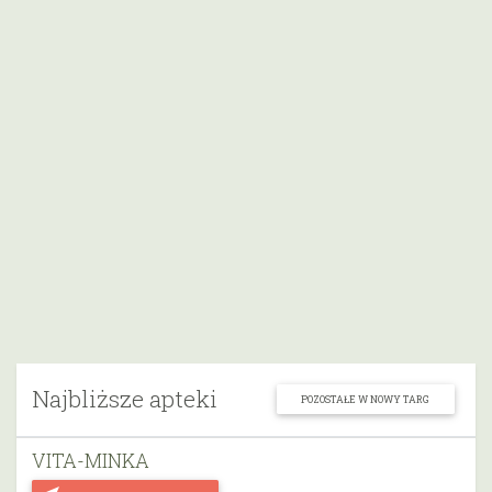
Najbliższe apteki
POZOSTAŁE W NOWY TARG
VITA-MINKA