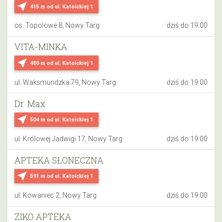
near_me
415 m
od ul. Katoickiej 1
os. Topolowe 8, Nowy Targ
dziś do 19:00
VITA-MINKA
near_me
480 m
od ul. Katoickiej 1
ul. Waksmundzka 79, Nowy Targ
dziś do 19:00
Dr. Max
near_me
504 m
od ul. Katoickiej 1
ul. Królowej Jadwigi 17, Nowy Targ
dziś do 19:00
APTEKA SŁONECZNA
near_me
591 m
od ul. Katoickiej 1
ul. Kowaniec 2, Nowy Targ
dziś do 19:00
ZIKO APTEKA