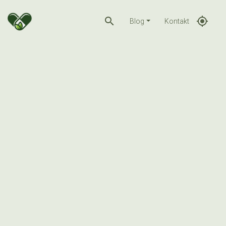
search
gps_fixed
Blog
Kontakt