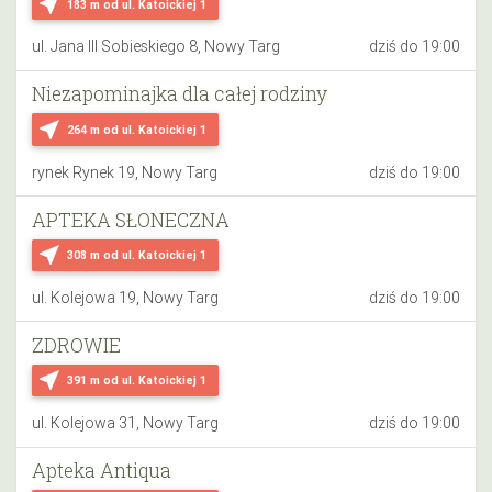
near_me
183 m
od ul. Katoickiej 1
ul. Jana III Sobieskiego 8, Nowy Targ
dziś do 19:00
Niezapominajka dla całej rodziny
near_me
264 m
od ul. Katoickiej 1
rynek Rynek 19, Nowy Targ
dziś do 19:00
APTEKA SŁONECZNA
near_me
308 m
od ul. Katoickiej 1
ul. Kolejowa 19, Nowy Targ
dziś do 19:00
ZDROWIE
near_me
391 m
od ul. Katoickiej 1
ul. Kolejowa 31, Nowy Targ
dziś do 19:00
Apteka Antiqua