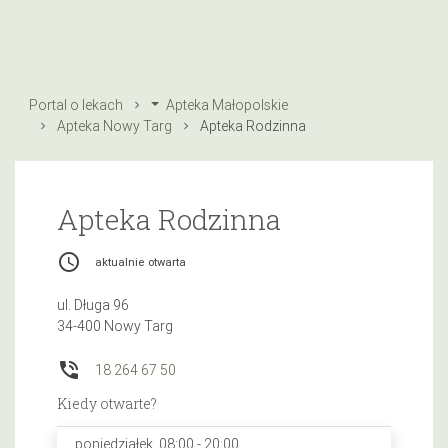
Portal o lekach
Apteka Małopolskie
Apteka Nowy Targ
Apteka Rodzinna
Apteka Rodzinna
access_time
aktualnie otwarta
ul. Długa 96
34-400 Nowy Targ
phone_in_talk
18 264 67 50
Kiedy otwarte?
poniedziałek, 08:00 - 20:00