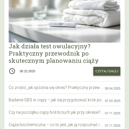
Jak działa test owulacyjny?
Praktyczny przewodnik po
skutecznym planowaniu ciąży
access_time
CZYTAJ DALEJ
08.22.2025
Co zrobić, jak spóźnia się okres? Praktyczny przewodnik krok po kroku
08.04.2025
Badanie GBS w ciąży – jak się przygotować krok po kroku?
07.03.2025
Czy na początku ciąży boli brzuch jak przy okresie? Wyjaśniamy objawy i różnice
07.11.2025
Ciąża biochemiczna – co to jest, jak ją rozpoznać i co warto wiedzieć?
07.11.2025