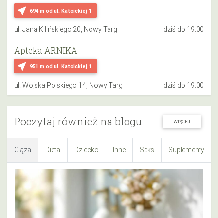
near_me
694 m
od ul. Katoickiej 1
ul. Jana Kilińskiego 20, Nowy Targ
dziś do 19:00
Apteka ARNIKA
near_me
951 m
od ul. Katoickiej 1
ul. Wojska Polskiego 14, Nowy Targ
dziś do 19:00
Poczytaj również na blogu
WIĘCEJ
Ciąża
Dieta
Dziecko
Inne
Seks
Suplementy