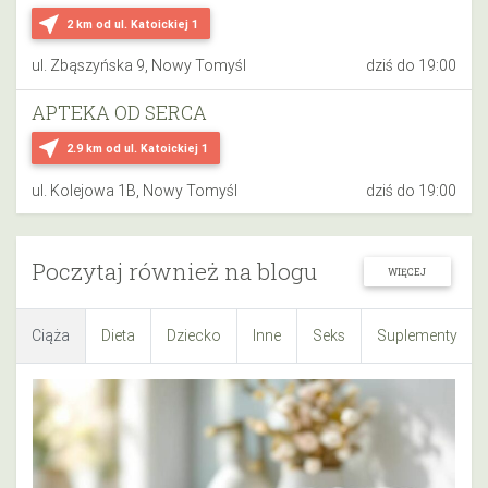
near_me
2 km
od ul. Katoickiej 1
ul. Zbąszyńska 9, Nowy Tomyśl
dziś do 19:00
APTEKA OD SERCA
near_me
2.9 km
od ul. Katoickiej 1
ul. Kolejowa 1B, Nowy Tomyśl
dziś do 19:00
Poczytaj również na blogu
WIĘCEJ
Ciąża
Dieta
Dziecko
Inne
Seks
Suplementy