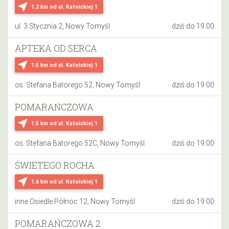
near_me
1.2 km
od ul. Katoickiej 1
ul. 3 Stycznia 2, Nowy Tomyśl
dziś do 19:00
APTEKA OD SERCA
near_me
1.5 km
od ul. Katoickiej 1
os. Stefana Batorego 52, Nowy Tomyśl
dziś do 19:00
POMARAŃCZOWA
near_me
1.5 km
od ul. Katoickiej 1
os. Stefana Batorego 52C, Nowy Tomyśl
dziś do 19:00
ŚWIETEGO ROCHA
near_me
1.6 km
od ul. Katoickiej 1
inne Osiedle Północ 12, Nowy Tomyśl
dziś do 19:00
POMARAŃCZOWA 2