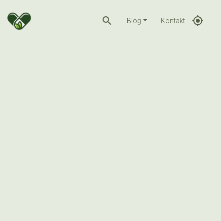
search
gps_fixed
Blog
Kontakt