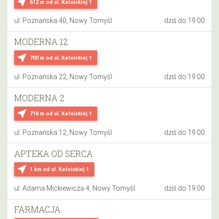
near_me
612 m
od ul. Katoickiej 1
ul. Poznańska 40, Nowy Tomyśl
dziś do 19:00
MODERNA 12
near_me
700 m
od ul. Katoickiej 1
ul. Poznańska 22, Nowy Tomyśl
dziś do 19:00
MODERNA 2
near_me
716 m
od ul. Katoickiej 1
ul. Poznańska 12, Nowy Tomyśl
dziś do 19:00
APTEKA OD SERCA
near_me
1 km
od ul. Katoickiej 1
ul. Adama Mickiewicza 4, Nowy Tomyśl
dziś do 19:00
FARMACJA