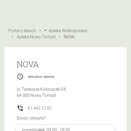
Portal o lekach
Apteka Wielkopolskie
Apteka Nowy Tomyśl
NOVA
NOVA
access_time
aktualnie otwarta
ul. Tadeusza Kościuszki 54
64-300 Nowy Tomyśl
phone_in_talk
61 442 12 93
Kiedy otwarte?
poniedziałek, 09:00 - 18:30