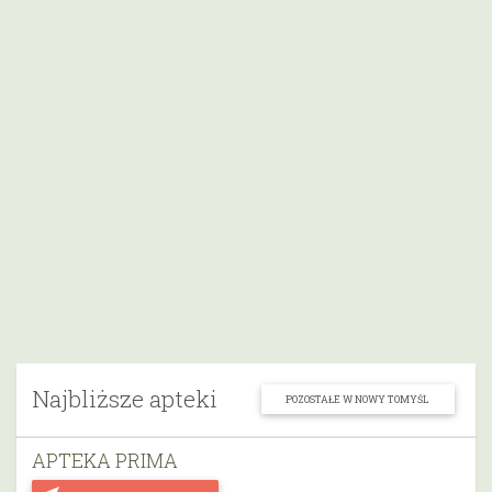
Najbliższe apteki
POZOSTAŁE W NOWY TOMYŚL
APTEKA PRIMA