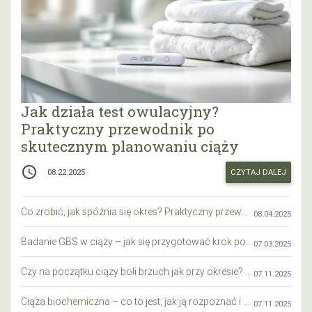
Jak działa test owulacyjny?
Praktyczny przewodnik po
skutecznym planowaniu ciąży
access_time
CZYTAJ DALEJ
08.22.2025
Co zrobić, jak spóźnia się okres? Praktyczny przewodnik krok po kroku
08.04.2025
Badanie GBS w ciąży – jak się przygotować krok po kroku?
07.03.2025
Czy na początku ciąży boli brzuch jak przy okresie? Wyjaśniamy objawy i różnice
07.11.2025
Ciąża biochemiczna – co to jest, jak ją rozpoznać i co warto wiedzieć?
07.11.2025