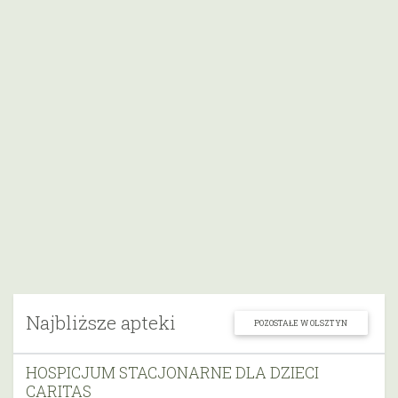
Najbliższe apteki
POZOSTAŁE W OLSZTYN
HOSPICJUM STACJONARNE DLA DZIECI
CARITAS