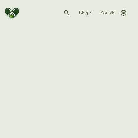
search
gps_fixed
Blog
Kontakt