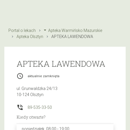
Portal o lekach
Apteka Warmińsko Mazurskie
Apteka Olsztyn
APTEKA LAWENDOWA
APTEKA LAWENDOWA
access_time
aktualnie zamknięta
ul. Grunwaldzka 24/13
10-124 Olsztyn
phone_in_talk
89-535-33-50
Kiedy otwarte?
poniedziałek, 08:00 - 19:00