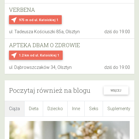
VERBENA
near_me
975 m
od ul. Katoickiej 1
ul. Tadeusza Kościuszki 85a, Olsztyn
dziś do 19:00
APTEKA DBAM O ZDROWIE
near_me
1.2 km
od ul. Katoickiej 1
ul. Dąbrowszczaków 34, Olsztyn
dziś do 19:00
Poczytaj również na blogu
WIĘCEJ
Ciąża
Dieta
Dziecko
Inne
Seks
Suplementy