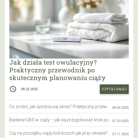
Jak działa test owulacyjny?
Praktyczny przewodnik po
skutecznym planowaniu ciąży
access_time
CZYTAJ DALEJ
08.22.2025
Co zrobić, jak spóźnia się okres? Praktyczny przewodnik krok po kroku
08.04.2025
Badanie GBS w ciąży – jak się przygotować krok po kroku?
07.03.2025
Czy na początku ciąży boli brzuch jak przy okresie? Wyjaśniamy objawy i różnice
07.11.2025