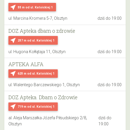
near_me
88 m
od ul. Katoickiej 1
ul. Marcina Kromera 5-7, Olsztyn
dziś do 19:00
DOZ Apteka dbam o zdrowie
near_me
287 m
od ul. Katoickiej 1
ul. Hugona Kołłątaja 11, Olsztyn
dziś do 19:00
APTEKA ALFA
near_me
628 m
od ul. Katoickiej 1
ul. Walentego Barczewskiego 1, Olsztyn
dziś do 19:00
DOZ Apteka. Dbam o Zdrowie
near_me
719 m
od ul. Katoickiej 1
al. Aleja Marszałka Józefa Piłsudskiego 2/8,
dziś do
Olsztyn
19:00