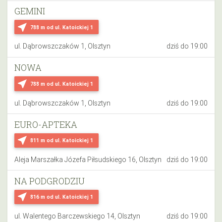
GEMINI
near_me
788 m
od ul. Katoickiej 1
ul. Dąbrowszczaków 1, Olsztyn
dziś do 19:00
NOWA
near_me
788 m
od ul. Katoickiej 1
ul. Dąbrowszczaków 1, Olsztyn
dziś do 19:00
EURO-APTEKA
near_me
811 m
od ul. Katoickiej 1
Aleja Marszałka Józefa Piłsudskiego 16, Olsztyn
dziś do 19:00
NA PODGRODZIU
near_me
816 m
od ul. Katoickiej 1
ul. Walentego Barczewskiego 14, Olsztyn
dziś do 19:00