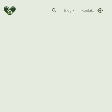
search
gps_fixed
Blog
Kontakt