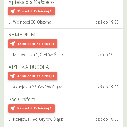
Apteka dla Każdego
near_me
83 m
od ul. Katoickiej 1
ul. Wolności 30, Olszyna
dziś do 19:00
REMEDIUM
near_me
4.8 km
od ul. Katoickiej 1
ul. Malownicza 1, Gryfów Śląski
dziś do 19:00
APTEKA BUSOLA
near_me
4.8 km
od ul. Katoickiej 1
ul. Akacjowa 23, Gryfów Śląski
dziś do 19:00
Pod Gryfem
near_me
5 km
od ul. Katoickiej 1
ul. Kolejowa 19c, Gryfów Śląski
dziś do 19:00