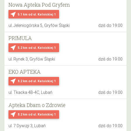
Nowa Apteka Pod Gryfem
near_me
5.1 km
od ul. Katoickiej 1
ul. Jeleniogórska 5, Gryfów Śląski
dziś do 19:00
PRIMULA
near_me
5.2 km
od ul. Katoickiej 1
ul. Rynek 3, Gryfów Śląski
dziś do 19:00
EKO APTEKA
near_me
8.2 km
od ul. Katoickiej 1
ul. Tkacka 4B-4C, Lubań
dziś do 19:00
Apteka Dbam o Zdrowie
near_me
8.2 km
od ul. Katoickiej 1
ul. 7 Dywizji 3, Lubań
dziś do 19:00