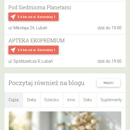
Pod Siedmioma Planetami
near_me
8.4 km
od ul. Katoickiej 1
ul. Mikołaja 24, Lubań
dziś do 19:00
APTEKA EKOPREMIUM
near_me
8.4 km
od ul. Katoickiej 1
ul. Spółdzielcza 9, Lubań
dziś do 19:00
Poczytaj również na blogu
WIĘCEJ
Ciąża
Dieta
Dziecko
Inne
Seks
Suplementy