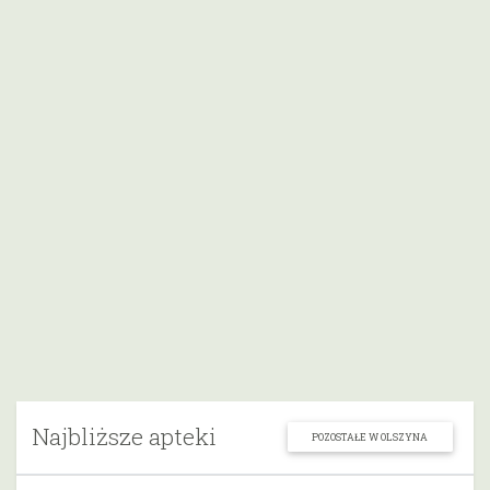
Najbliższe apteki
POZOSTAŁE W OLSZYNA