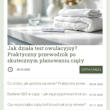
Jak działa test owulacyjny?
Praktyczny przewodnik po
skutecznym planowaniu ciąży
access_time
CZYTAJ DALEJ
08.22.2025
Co zrobić, jak spóźnia się okres? Praktyczny przewodnik krok po kroku
08.04.2025
Badanie GBS w ciąży – jak się przygotować krok po kroku?
07.03.2025
Czy na początku ciąży boli brzuch jak przy okresie? Wyjaśniamy objawy i różnice
07.11.2025