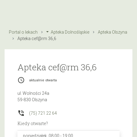
Portal o lekach
Apteka Dolnośląskie
Apteka Olszyna
Apteka cef@rm 36,6
Apteka cef@rm 36,6
access_time
aktualnie otwarta
ul. Wolności 24a
59-830 Olszyna
phone_in_talk
(75) 721 22 64
Kiedy otwarte?
poniedziałek, 08:00 - 19:00